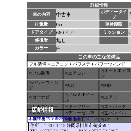
詳細情報
ボディータイ
車の内容
中古車
プ
0cc
排気量
車検期限
ドアタイプ
660ドア
ミッション
修復暦
無し
カラー
白
この車の主な装備品
フル装備＝エアコン＋パワステ＋パワーウィンド
×|オートエアコ
×|フル装備
×|エアコン
ン
×|パワーウィン
×|CD
×|MD
ド
×|アルミホイー
×|カーナビ
×|エアロ
ル
×|リモコンキー
×|キーフリー
×|エアバック
店舗情報
×|４WD
×|ディーゼル車
×|左ハンドル
未使用車大型展示場松下モータース
○
|保証書
×|整備書類
×|1オーナー
住所：〒437-1415 静岡県掛川市菊浜59-1