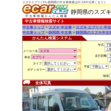
スズキエブリイPA-静岡県の中古車検索はECAR中古車くるコミ
静岡県のスズキ
中古車情報かんたん検索
中古車情報検索サイト
中古車トップ
>
スズキ 中古車
>
スズキ エブリイ 中
中古車トップ
>
静岡県 中古車
>
静岡県のスズキ中古
かんたん検索システム
年式
メーカー名
走行距離
車名
タイプ
予算
ボディカラー
地域
全体写真