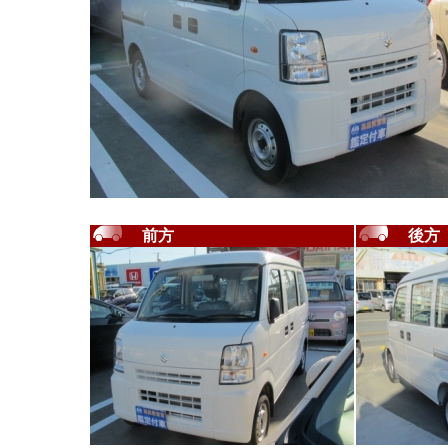
前方
後方