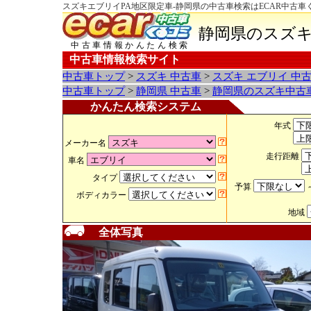
スズキエブリイPA地区限定車-静岡県の中古車検索はECAR中古車
静岡県のスズキ
中古車情報かんたん検索
中古車情報検索サイト
中古車トップ
>
スズキ 中古車
>
スズキ エブリイ 中
中古車トップ
>
静岡県 中古車
>
静岡県のスズキ中古
かんたん検索システム
年式
メーカー名
走行距離
車名
タイプ
予算
ボディカラー
地域
全体写真