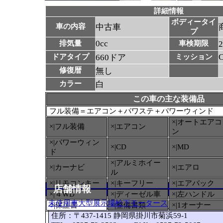
詳細情報
ボディータイ
車の内容
中古車
プ
0cc
排気量
車検期限
ドアタイプ
660ドア
ミッション
修復暦
無し
カラー
白
この車の主な装備品
フル装備＝エアコン＋パワステ＋パワーウィンド
×|オートエアコ
×|フル装備
×|エアコン
ン
×|パワーウィン
×|CD
×|MD
ド
×|アルミホイー
×|カーナビ
×|エアロ
ル
×|リモコンキー
×|キーフリー
×|エアバック
店舗情報
×|４WD
×|ディーゼル車
×|左ハンドル
未使用車大型展示場松下モータース
○
|保証書
×|整備書類
×|1オーナー
住所：〒437-1415 静岡県掛川市菊浜59-1