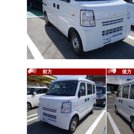
前方
後方