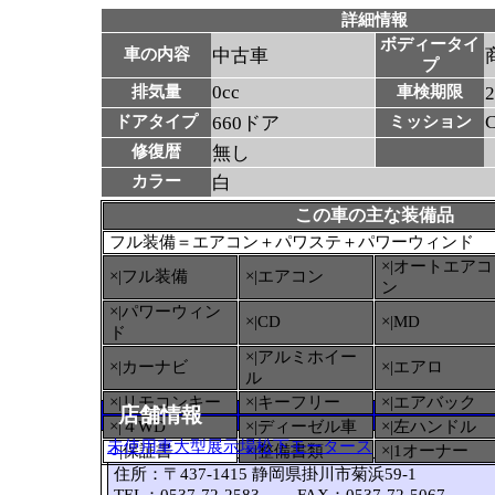
詳細情報
ボディータイ
車の内容
中古車
プ
0cc
排気量
車検期限
ドアタイプ
660ドア
ミッション
修復暦
無し
カラー
白
この車の主な装備品
フル装備＝エアコン＋パワステ＋パワーウィンド
×|オートエアコ
×|フル装備
×|エアコン
ン
×|パワーウィン
×|CD
×|MD
ド
×|アルミホイー
×|カーナビ
×|エアロ
ル
×|リモコンキー
×|キーフリー
×|エアバック
店舗情報
×|４WD
×|ディーゼル車
×|左ハンドル
未使用車大型展示場松下モータース
○
|保証書
×|整備書類
×|1オーナー
住所：〒437-1415 静岡県掛川市菊浜59-1