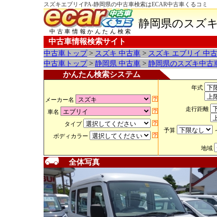
スズキエブリイPA-静岡県の中古車検索はECAR中古車くるコミ
静岡県のスズキ
中古車情報かんたん検索
中古車情報検索サイト
中古車トップ
>
スズキ 中古車
>
スズキ エブリイ 中
中古車トップ
>
静岡県 中古車
>
静岡県のスズキ中古
かんたん検索システム
年式
メーカー名
走行距離
車名
タイプ
予算
ボディカラー
地域
全体写真