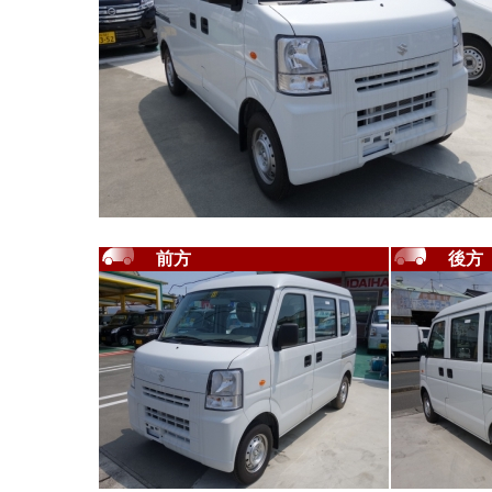
前方
後方