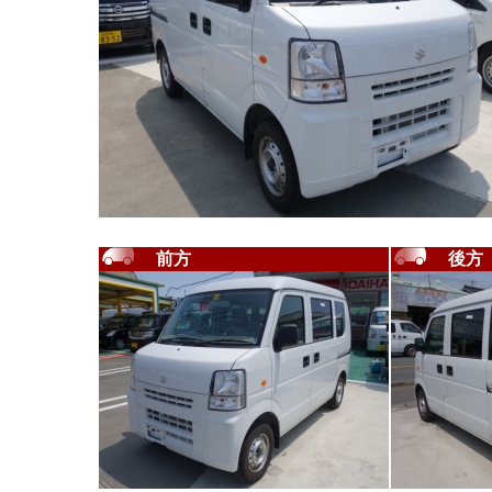
前方
後方