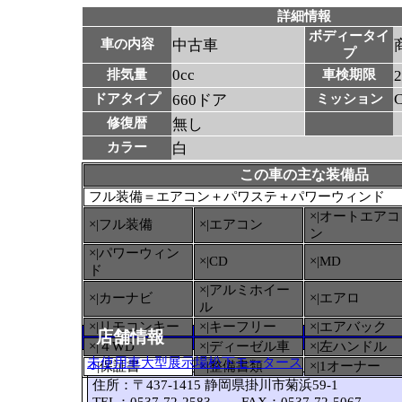
詳細情報
ボディータイ
車の内容
中古車
プ
0cc
排気量
車検期限
ドアタイプ
660ドア
ミッション
修復暦
無し
カラー
白
この車の主な装備品
フル装備＝エアコン＋パワステ＋パワーウィンド
×|オートエアコ
×|フル装備
×|エアコン
ン
×|パワーウィン
×|CD
×|MD
ド
×|アルミホイー
×|カーナビ
×|エアロ
ル
×|リモコンキー
×|キーフリー
×|エアバック
店舗情報
×|４WD
×|ディーゼル車
×|左ハンドル
未使用車大型展示場松下モータース
○
|保証書
×|整備書類
×|1オーナー
住所：〒437-1415 静岡県掛川市菊浜59-1