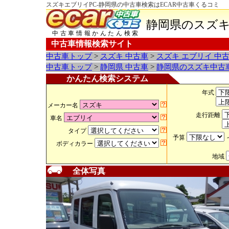
スズキエブリイPC-静岡県の中古車検索はECAR中古車くるコミ
静岡県のスズキ
中古車情報かんたん検索
中古車情報検索サイト
中古車トップ
>
スズキ 中古車
>
スズキ エブリイ 中
中古車トップ
>
静岡県 中古車
>
静岡県のスズキ中古
かんたん検索システム
年式
メーカー名
走行距離
車名
タイプ
予算
ボディカラー
地域
全体写真