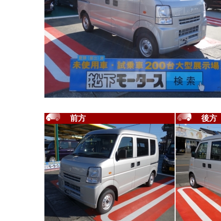
前方
後方