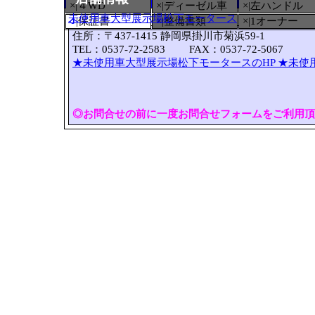
×|４WD
×|ディーゼル車
×|左ハンドル
未使用車大型展示場松下モータース
○
|保証書
×|整備書類
×|1オーナー
住所：〒437-1415 静岡県掛川市菊浜59-1
TEL：0537-72-2583 FAX：0537-72-5067
★未使用車大型展示場松下モータースのHP
★未使
◎お問合せの前に一度お問合せフォームをご利用頂