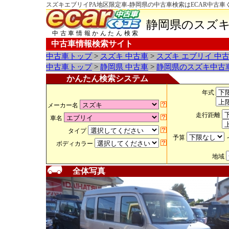
スズキエブリイPA地区限定車-静岡県の中古車検索はECAR中古車
静岡県のスズキ
中古車情報かんたん検索
中古車情報検索サイト
中古車トップ
>
スズキ 中古車
>
スズキ エブリイ 中
中古車トップ
>
静岡県 中古車
>
静岡県のスズキ中古
かんたん検索システム
年式
メーカー名
走行距離
車名
タイプ
予算
ボディカラー
地域
全体写真