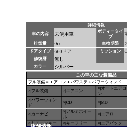
詳細情報
ボディータイ
車の内容
未使用車
プ
0cc
排気量
車検期限
ドアタイプ
660ドア
ミッション
修復暦
無し
カラー
シルバー
この車の主な装備品
フル装備＝エアコン＋パワステ＋パワーウィンド
×|オートエアコ
×|フル装備
×|エアコン
ン
×|パワーウィン
×|CD
×|MD
ド
×|アルミホイー
×|カーナビ
×|エアロ
ル
×|リモコンキー
×|キーフリー
×|エアバック
店舗情報