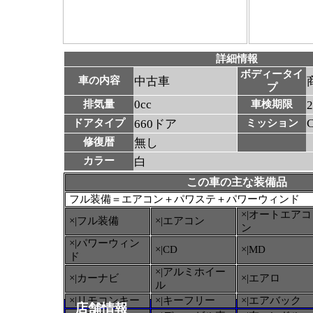
詳細情報
ボディータイ
車の内容
中古車
プ
0cc
排気量
車検期限
ドアタイプ
660ドア
ミッション
修復暦
無し
カラー
白
この車の主な装備品
フル装備＝エアコン＋パワステ＋パワーウィンド
×|オートエアコ
×|フル装備
×|エアコン
ン
×|パワーウィン
×|CD
×|MD
ド
×|アルミホイー
×|カーナビ
×|エアロ
ル
×|リモコンキー
×|キーフリー
×|エアバック
店舗情報