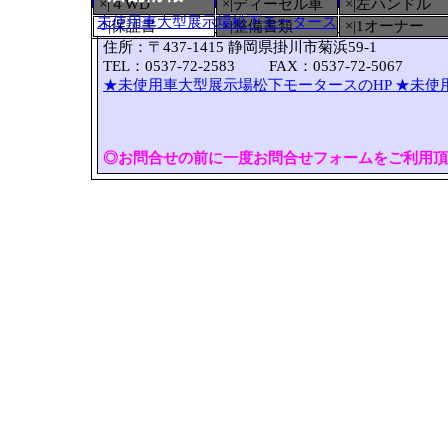
×|４WD
×|ディーゼル車
×|左ハンドル
未使用車大型展示場松下モータース
○
|保証書
×|整備書類
×|1オーナー
住所：〒437-1415 静岡県掛川市菊浜59-1
TEL：0537-72-2583 FAX：0537-72-5067
★未使用車大型展示場松下モータースのHP
★未使
◎お問合せの前に一度お問合せフォームをご利用頂