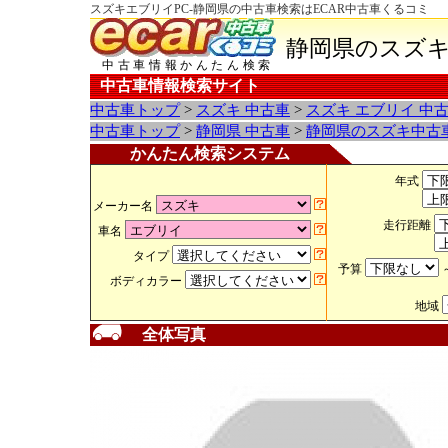
スズキエブリイPC-静岡県の中古車検索はECAR中古車くるコミ
静岡県のスズキ
中古車情報かんたん検索
中古車情報検索サイト
中古車トップ
>
スズキ 中古車
>
スズキ エブリイ 中
中古車トップ
>
静岡県 中古車
>
静岡県のスズキ中古
かんたん検索システム
年式
メーカー名
走行距離
車名
タイプ
予算
ボディカラー
地域
全体写真