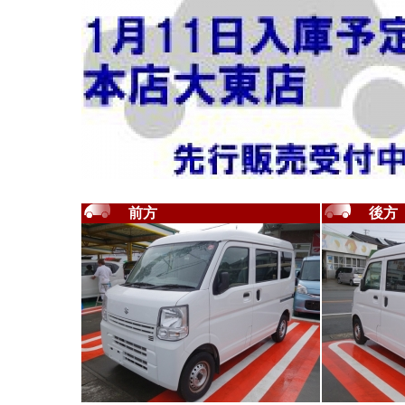
前方
後方