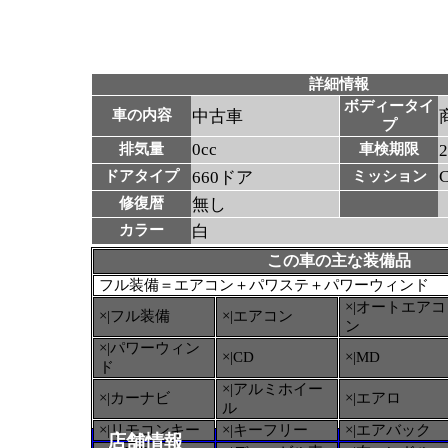
詳細情報
ボディータイ
車の内容
中古車
プ
0cc
排気量
車検期限
ドアタイプ
660ドア
ミッション
修復暦
無し
カラー
白
この車の主な装備品
フル装備＝エアコン＋パワステ＋パワーウィンド
×|オートエアコ
×|フル装備
×|エアコン
ン
×|パワーウィン
×|CD
×|MD
ド
×|アルミホイー
×|カーナビ
×|エアロ
ル
×|リモコンキー
×|キーフリー
×|エアバック
店舗情報