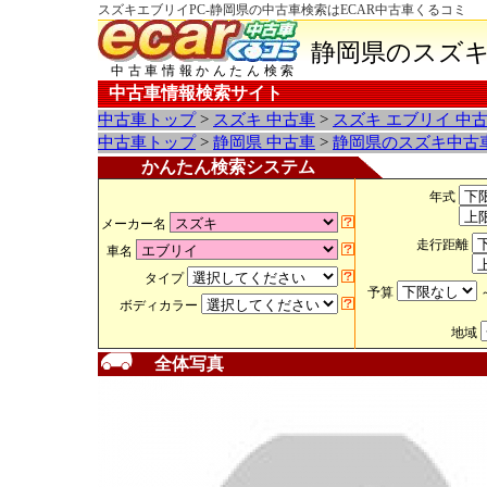
スズキエブリイPC-静岡県の中古車検索はECAR中古車くるコミ
静岡県のスズキ
中古車情報かんたん検索
中古車情報検索サイト
中古車トップ
>
スズキ 中古車
>
スズキ エブリイ 中
中古車トップ
>
静岡県 中古車
>
静岡県のスズキ中古
かんたん検索システム
年式
メーカー名
走行距離
車名
タイプ
予算
ボディカラー
地域
全体写真