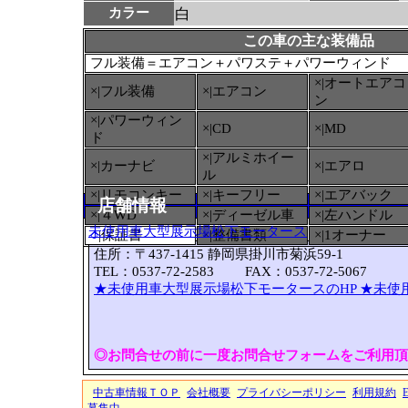
カラー
白
この車の主な装備品
フル装備＝エアコン＋パワステ＋パワーウィンド
×|オートエアコ
×|フル装備
×|エアコン
ン
×|パワーウィン
×|CD
×|MD
ド
×|アルミホイー
×|カーナビ
×|エアロ
ル
×|リモコンキー
×|キーフリー
×|エアバック
店舗情報
×|４WD
×|ディーゼル車
×|左ハンドル
未使用車大型展示場松下モータース
○
|保証書
×|整備書類
×|1オーナー
住所：〒437-1415 静岡県掛川市菊浜59-1
TEL：0537-72-2583 FAX：0537-72-5067
★未使用車大型展示場松下モータースのHP
★未使
◎お問合せの前に一度お問合せフォームをご利用頂
中古車情報ＴＯＰ
会社概要
プライバシーポリシー
利用規約