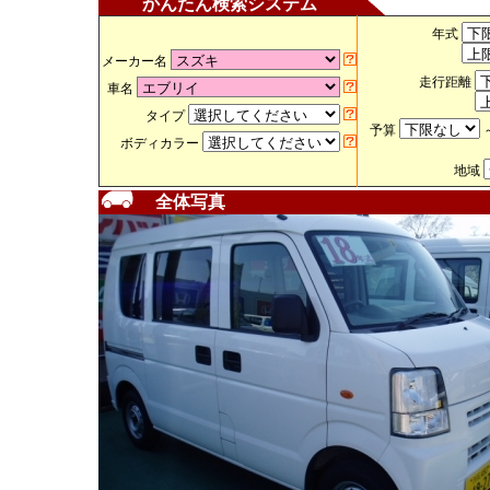
かんたん検索システム
年式
メーカー名
走行距離
車名
タイプ
予算
ボディカラー
地域
全体写真