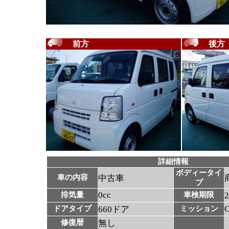
前方
後方
詳細情報
ボディータイ
車の内容
中古車
プ
0cc
排気量
車検期限
ドアタイプ
660ドア
ミッション
修復暦
無し