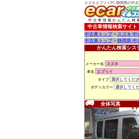
スズキエブリイPC-静岡県の中古
中古車情報かんたん検
中古車情報検索サイト
中古車トップ
>
スズキ 中
中古車トップ
>
静岡県 中
かんたん検索シス
メーカー名
車名
タイプ
ボディカラー
全体写真