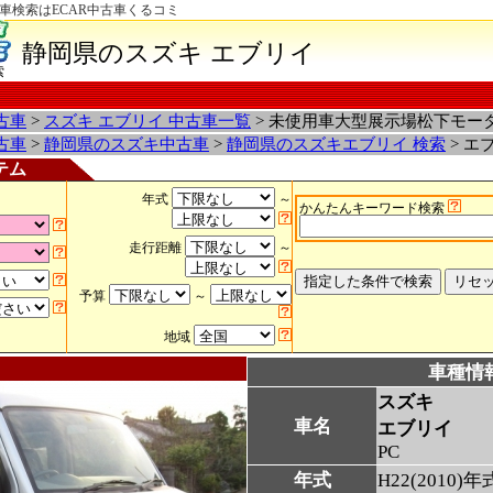
車検索はECAR中古車くるコミ
静岡県のスズキ エブリイ
索
古車
>
スズキ エブリイ 中古車一覧
> 未使用車大型展示場松下モー
古車
>
静岡県のスズキ中古車
>
静岡県のスズキエブリイ 検索
> エ
テム
年式
～
かんたんキーワード検索
走行距離
～
予算
～
地域
車種情
スズキ
車名
エブリイ
PC
年式
H22(2010)年