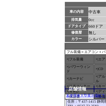
車の内容
中古車
0cc
排気量
ドアタイプ
660ドア
修復暦
無し
カラー
シルバー
フル装備＝エアコン＋パ
×|フル装備
×|エ
×|パワーウィン
×|CD
ド
×|ア
×|カーナビ
ル
×|リモコンキー
×|キ
店舗情報
×|４WD
×|デ
未使用車大型展示場松下
○
|保証書
×|整
住所：〒437-1415 静