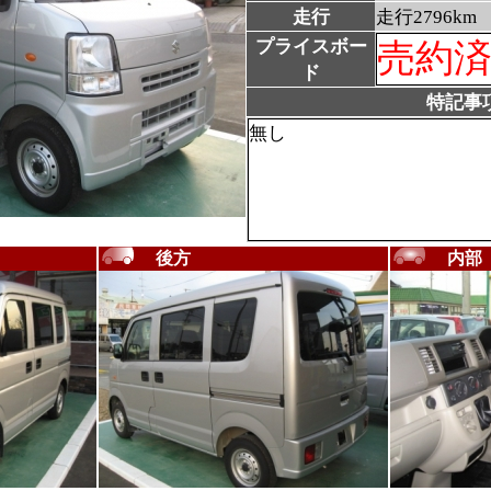
走行
走行2796km
プライスボー
売約
ド
特記事
無し
後方
内部