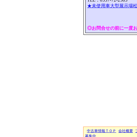
TEL：0537-72-2583 
★未使用車大型展示場松
◎お問合せの前に一度
中古車情報ＴＯＰ
会社概要
募集中