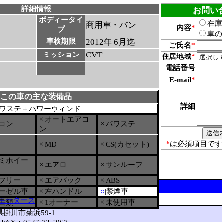
詳細情報
お問い
ボディータイ
在庫
商用車・バン
内容
*
プ
車の
車検期限
2012年 6月迄
ご氏名
*
CVT
ミッション
住居地域
*
電話番号
E-mail
*
この車の主な装備品
詳細
ワステ＋パワーウィンド
×|オートエアコ
アコン
×|パワステ
ン
*
は必須項目です
×|MD
×|CS(カセット)
ルミホイー
×|エアロ
×|サンルーフ
ーフリー
×|エアバック
×|ABS
ィーゼル車
×|左ハンドル
○
|禁煙車
モータース
備書類
×|1オーナー
×|未使用車
岡県掛川市菊浜59-1