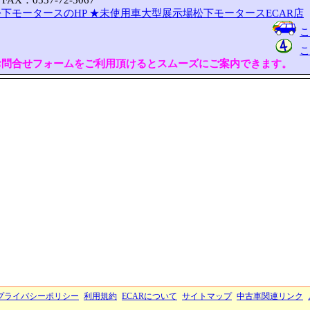
FAX：0537-72-5067
下モータースのHP
★未使用車大型展示場松下モータースECAR店
こ
こ
お問合せフォームをご利用頂けるとスムーズにご案内できます。
プライバシーポリシー
利用規約
ECARについて
サイトマップ
中古車関連リンク