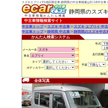
スズキエブリイPA地区限定車-静岡県の中古車検索はECAR中古車
静岡県のスズキ
中古車情報かんたん検索
中古車情報検索サイト
中古車トップ
>
スズキ 中古車
>
スズキ エブリイ 中
中古車トップ
>
静岡県 中古車
>
静岡県のスズキ中古
かんたん検索システム
年式
メーカー名
走行距離
車名
タイプ
予算
ボディカラー
地域
全体写真