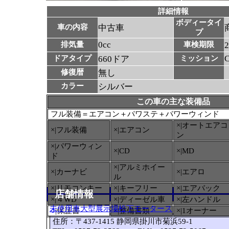
詳細情報
ボディータイ
車の内容
中古車
プ
0cc
排気量
車検期限
ドアタイプ
660ドア
ミッション
修復暦
無し
カラー
シルバー
この車の主な装備品
フル装備＝エアコン＋パワステ＋パワーウィンド
×|オートエアコ
×|フル装備
×|エアコン
ン
×|パワーウィン
×|CD
×|MD
ド
×|アルミホイー
×|カーナビ
×|エアロ
ル
×|リモコンキー
×|キーフリー
×|エアバック
店舗情報
×|４WD
×|ディーゼル車
×|左ハンドル
未使用車大型展示場松下モータース
○
|保証書
×|整備書類
×|1オーナー
住所：〒437-1415 静岡県掛川市菊浜59-1