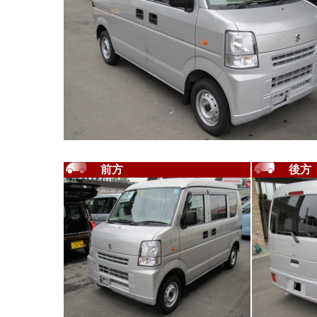
前方
後方