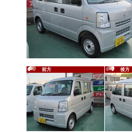
前方
後方