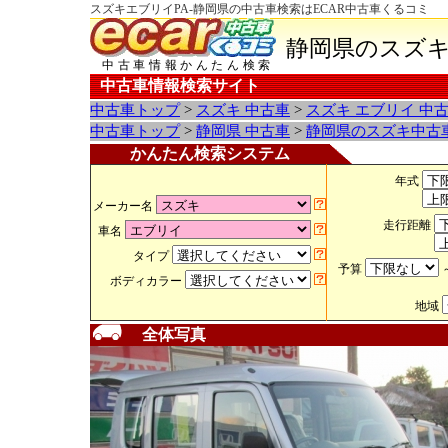
スズキエブリイPA-静岡県の中古車検索はECAR中古車くるコミ
静岡県のスズキ
中古車情報かんたん検索
中古車情報検索サイト
中古車トップ
>
スズキ 中古車
>
スズキ エブリイ 中
中古車トップ
>
静岡県 中古車
>
静岡県のスズキ中古
かんたん検索システム
年式
メーカー名
走行距離
車名
タイプ
予算
ボディカラー
地域
全体写真