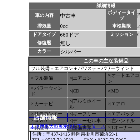
詳細情報
ボディータイ
車の内容
中古車
プ
0cc
排気量
車検期限
ドアタイプ
660ドア
ミッション
修復暦
無し
カラー
シルバー
この車の主な装備品
フル装備＝エアコン＋パワステ＋パワーウィンド
×|オートエアコ
×|フル装備
×|エアコン
ン
×|パワーウィン
×|CD
×|MD
ド
×|アルミホイー
×|カーナビ
×|エアロ
ル
×|リモコンキー
×|キーフリー
×|エアバック
店舗情報
×|４WD
×|ディーゼル車
×|左ハンドル
未使用車大型展示場松下モータース
○
|保証書
×|整備書類
×|1オーナー
住所：〒437-1415 静岡県掛川市菊浜59-1