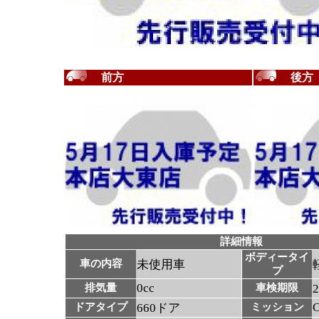
前方
後方
詳細情報
ボディータイ
車の内容
未使用車
プ
0cc
排気量
車検期限
ドアタイプ
660ドア
ミッション