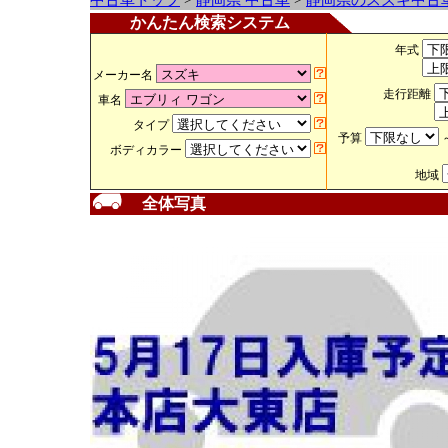
中古車トップ
>
静岡県 中古車
>
静岡県のスズキ中古
かんたん検索システム
年式
メーカー名
走行距離
車名
タイプ
予算
ボディカラー
地域
全体写真