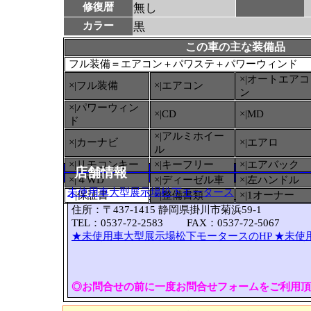
修復暦
無し
カラー
黒
この車の主な装備品
フル装備＝エアコン＋パワステ＋パワーウィンド
×|オートエアコ
×|フル装備
×|エアコン
ン
×|パワーウィン
×|CD
×|MD
ド
×|アルミホイー
×|カーナビ
×|エアロ
ル
×|リモコンキー
×|キーフリー
×|エアバック
店舗情報
×|４WD
×|ディーゼル車
×|左ハンドル
未使用車大型展示場松下モータース
○
|保証書
×|整備書類
×|1オーナー
住所：〒437-1415 静岡県掛川市菊浜59-1
TEL：0537-72-2583 FAX：0537-72-5067
★未使用車大型展示場松下モータースのHP
★未使
◎お問合せの前に一度お問合せフォームをご利用頂