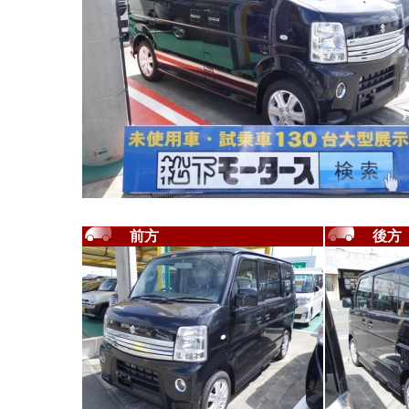
前方
後方