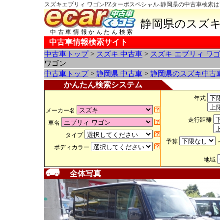
スズキエブリィ ワゴンPZターボスペシャル-静岡県の中古車検索は
静岡県のスズキ
中古車情報かんたん検索
中古車情報検索サイト
中古車トップ
>
スズキ 中古車
>
スズキ エブリィ ワ
ワゴン
中古車トップ
>
静岡県 中古車
>
静岡県のスズキ中古
かんたん検索システム
年式
メーカー名
走行距離
車名
タイプ
予算
ボディカラー
地域
全体写真