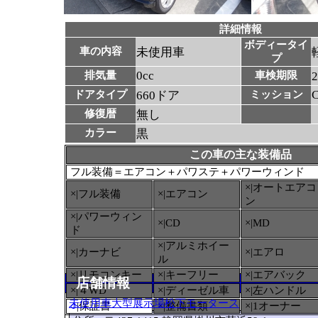
詳細情報
ボディータイ
車の内容
未使用車
プ
0cc
排気量
車検期限
ドアタイプ
660ドア
ミッション
修復暦
無し
カラー
黒
この車の主な装備品
フル装備＝エアコン＋パワステ＋パワーウィンド
×|オートエアコ
×|フル装備
×|エアコン
ン
×|パワーウィン
×|CD
×|MD
ド
×|アルミホイー
×|カーナビ
×|エアロ
ル
×|リモコンキー
×|キーフリー
×|エアバック
店舗情報
×|４WD
×|ディーゼル車
×|左ハンドル
未使用車大型展示場松下モータース
○
|保証書
×|整備書類
×|1オーナー