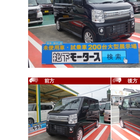
前方
後方