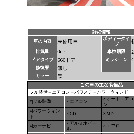
詳細情報
ボディータイ
車の内容
未使用車
プ
0cc
排気量
車検期限
ドアタイプ
660ドア
ミッション
修復暦
無し
カラー
黒
この車の主な装備品
フル装備＝エアコン＋パワステ＋パワーウィンド
×|オートエアコ
×|フル装備
×|エアコン
ン
×|パワーウィン
×|CD
×|MD
ド
×|アルミホイー
×|カーナビ
×|エアロ
ル