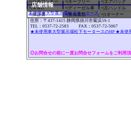
×|リモコンキー
×|キーフリー
×|エアバック
店舗情報
×|４WD
×|ディーゼル車
×|左ハンドル
未使用車大型展示場松下モータース
○
|保証書
×|整備書類
×|1オーナー
住所：〒437-1415 静岡県掛川市菊浜59-1
TEL：0537-72-2583 FAX：0537-72-5067
★未使用車大型展示場松下モータースのHP
★未使
◎お問合せの前に一度お問合せフォームをご利用頂