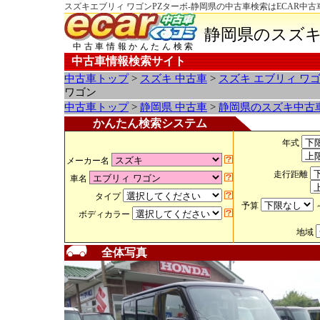
スズキエブリィ ワゴンPZターボ-静岡県の中古車検索はECAR中
静岡県のスズキ
中古車情報かんたん検索
中古車情報検索サイト
中古車トップ
>
スズキ 中古車
>
スズキ エブリィ ワ
ワゴン
中古車トップ
>
静岡県 中古車
>
静岡県のスズキ中古
かんたん検索システム
年式
メーカー名
走行距離
車名
タイプ
予算
ボディカラー
地域
全体写真