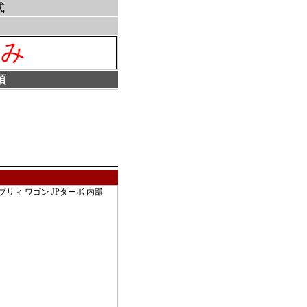
式
済み
項