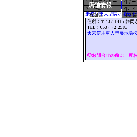
×|リモコンキー
×|キ
店舗情報
×|４WD
×|デ
未使用車大型展示場松下
○
|保証書
×|整
住所：〒437-1415 静
TEL：0537-72-2583 
★未使用車大型展示場松
◎お問合せの前に一度