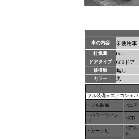
車の内容
未使用車
0cc
排気量
ドアタイプ
660ドア
修復暦
無し
カラー
黒
フル装備＝エアコン＋パ
×|フル装備
×|エ
×|パワーウィン
×|CD
ド
×|ア
×|カーナビ
ル