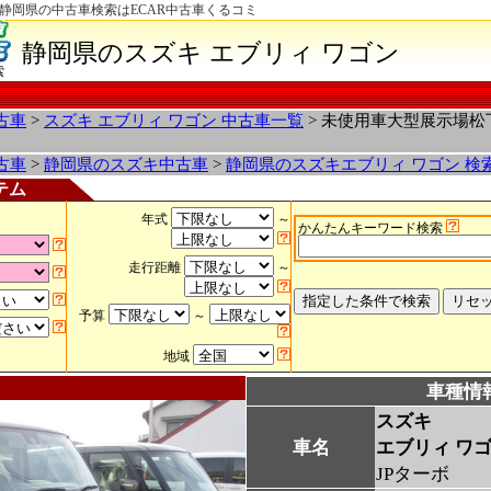
-静岡県の中古車検索はECAR中古車くるコミ
静岡県のスズキ エブリィ ワゴン
索
古車
>
スズキ エブリィ ワゴン 中古車一覧
> 未使用車大型展示場
古車
>
静岡県のスズキ中古車
>
静岡県のスズキエブリィ ワゴン 検
テム
年式
～
かんたんキーワード検索
走行距離
～
予算
～
地域
車種情
スズキ
車名
エブリィ ワ
JPターボ