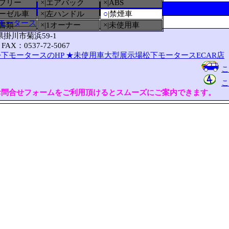
ーフリー
×|エアバック
×|ABS
ィーゼル車
×|左ハンドル
○
|禁煙車
モータース
備書類
×|1オーナー
×|未使用車
岡県掛川市菊浜59-1
FAX：0537-72-5067
下モータースのHP
★未使用車大型展示場松下モータースECAR店
こ
こ
お問合せフォームをご利用頂けるとスムーズにご案内できます。