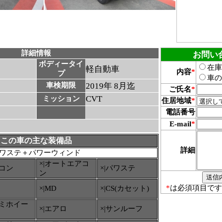
詳細情報
お問い
ボディータイ
在庫
軽自動車
内容
*
プ
車の
車検期限
2019年 8月迄
ご氏名
*
CVT
ミッション
住居地域
*
電話番号
E-mail
*
この車の主な装備品
詳細
ワステ＋パワーウィンド
×|オートエアコ
アコン
×|パワステ
ン
*
は必須項目です
×|MD
×|CS(カセット)
ルミホイー
×|エアロ
×|サンルーフ