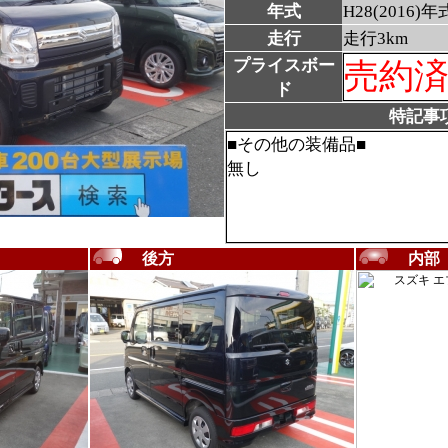
年式
H28(2016)年
走行
走行3km
プライスボー
売約
ド
特記事
■その他の装備品■
無し
後方
内部