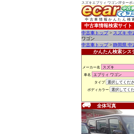
スズキエブリィ ワゴンJPターボ
中古車情報かんたん検
中古車情報検索サイト
中古車トップ
>
スズキ 中
ワゴン
中古車トップ
>
静岡県 中
かんたん検索シス
メーカー名
車名
タイプ
ボディカラー
全体写真