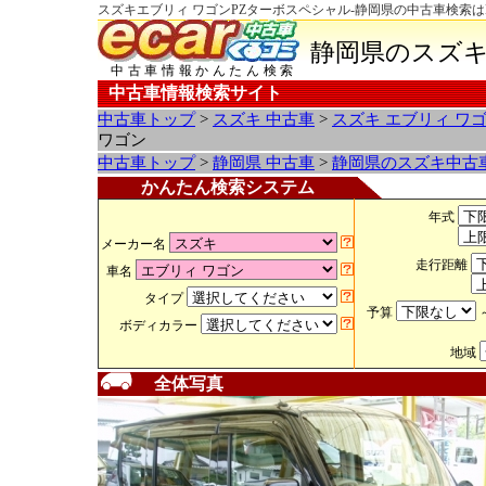
スズキエブリィ ワゴンPZターボスペシャル-静岡県の中古車検索は
静岡県のスズキ
中古車情報かんたん検索
中古車情報検索サイト
中古車トップ
>
スズキ 中古車
>
スズキ エブリィ ワ
ワゴン
中古車トップ
>
静岡県 中古車
>
静岡県のスズキ中古
かんたん検索システム
年式
メーカー名
走行距離
車名
タイプ
予算
ボディカラー
地域
全体写真