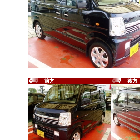
前方
後方