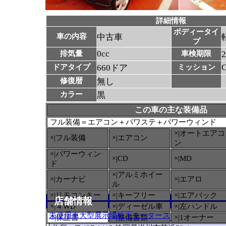
詳細情報
ボディータイ
車の内容
中古車
プ
0cc
排気量
車検期限
ドアタイプ
660ドア
ミッション
修復暦
無し
カラー
黒
この車の主な装備品
フル装備＝エアコン＋パワステ＋パワーウィンド
×|オートエアコ
×|フル装備
×|エアコン
ン
×|パワーウィン
×|CD
×|MD
ド
×|アルミホイー
×|カーナビ
×|エアロ
ル
×|リモコンキー
×|キーフリー
×|エアバック
店舗情報
×|４WD
×|ディーゼル車
×|左ハンドル
未使用車大型展示場松下モータース
○
|保証書
×|整備書類
×|1オーナー