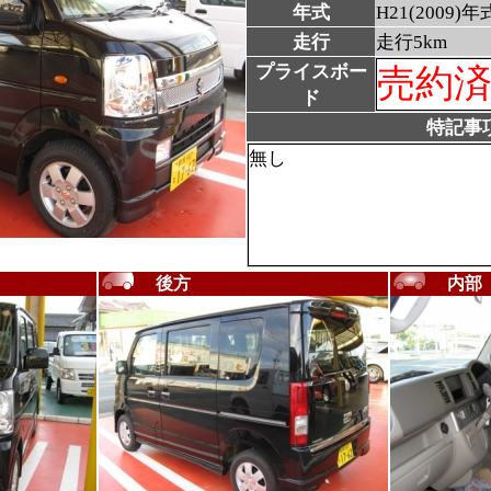
年式
H21(2009)年
走行
走行5km
プライスボー
売約
ド
特記事
無し
後方
内部