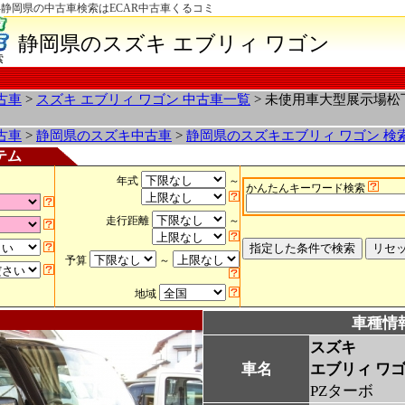
-静岡県の中古車検索はECAR中古車くるコミ
静岡県のスズキ エブリィ ワゴン
索
古車
>
スズキ エブリィ ワゴン 中古車一覧
> 未使用車大型展示場
古車
>
静岡県のスズキ中古車
>
静岡県のスズキエブリィ ワゴン 検
テム
年式
～
かんたんキーワード検索
走行距離
～
予算
～
地域
車種情
スズキ
車名
エブリィ ワ
PZターボ