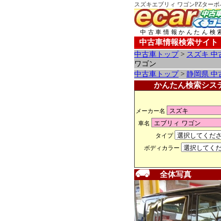
スズキエブリィ ワゴンPZターボ
中古車情報かんたん検
中古車情報検索サイト
中古車トップ
>
スズキ 中
ワゴン
中古車トップ
>
静岡県 中
かんたん検索シス
メーカー名
車名
タイプ
ボディカラー
全体写真