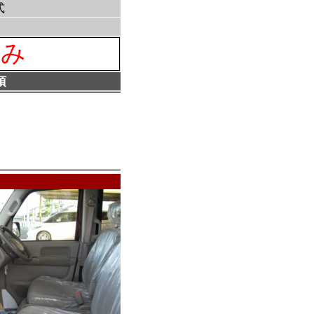
式
済み
項