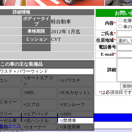
詳細情報
お問い
ボディータイ
在庫
軽自動車
内容
*
プ
車の
車検期限
2012年 1月迄
ご氏名
*
CVT
ミッション
住居地域
*
電話番号
E-mail
*
この車の主な装備品
詳細
ワステ＋パワーウィンド
×|オートエアコ
アコン
×|パワステ
ン
*
は必須項目です
×|MD
×|CS(カセット)
ルミホイー
×|エアロ
×|サンルーフ
ーフリー
×|エアバック
×|ABS
ィーゼル車
×|左ハンドル
○
|禁煙車
モータース
備書類
×|1オーナー
×|未使用車