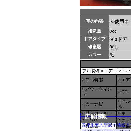
車の内容
未使用車
0cc
排気量
ドアタイプ
660ドア
修復暦
無し
カラー
黒
フル装備＝エアコン＋パ
×|フル装備
×|エ
×|パワーウィン
×|CD
ド
×|ア
×|カーナビ
ル
×|リモコンキー
×|キ
店舗情報
×|４WD
×|デ
未使用車大型展示場松下
○
|保証書
×|整