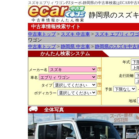
スズキエブリィ ワゴンPZターボ-静岡県の中古車検索はECAR中
静岡県のスズキ
中古車情報かんたん検索
中古車情報検索サイト
中古車トップ
>
スズキ 中古車
>
スズキ エブリィ ワ
ワゴン
中古車トップ
>
静岡県 中古車
>
静岡県のスズキ中古
かんたん検索システム
年式
メーカー名
走行距離
車名
タイプ
予算
ボディカラー
地域
全体写真