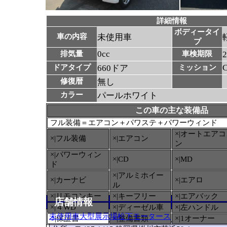
詳細情報
ボディータイ
車の内容
未使用車
プ
0cc
排気量
車検期限
ドアタイプ
660ドア
ミッション
修復暦
無し
カラー
パールホワイト
この車の主な装備品
フル装備＝エアコン＋パワステ＋パワーウィンド
×|オートエアコ
×|フル装備
×|エアコン
ン
×|パワーウィン
×|CD
×|MD
ド
×|アルミホイー
×|カーナビ
×|エアロ
ル
×|リモコンキー
×|キーフリー
×|エアバック
店舗情報
×|４WD
×|ディーゼル車
×|左ハンドル
未使用車大型展示場松下モータース
○
|保証書
×|整備書類
×|1オーナー