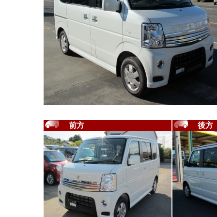
前方
後方