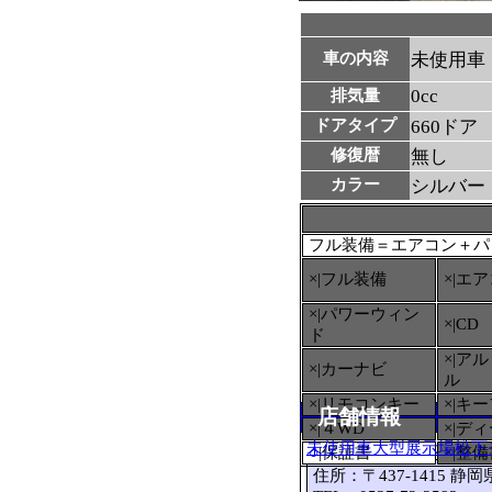
車の内容
未使用車
0cc
排気量
ドアタイプ
660ドア
修復暦
無し
カラー
シルバー
フル装備＝エアコン＋パ
×|フル装備
×|エ
×|パワーウィン
×|CD
ド
×|ア
×|カーナビ
ル
×|リモコンキー
×|キ
店舗情報
×|４WD
×|デ
未使用車大型展示場松下
○
|保証書
×|整
住所：〒437-1415 静