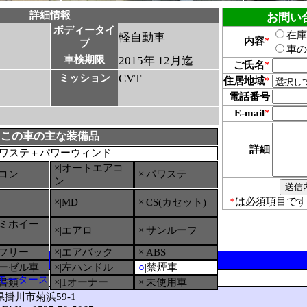
詳細情報
お問い
ボディータイ
在庫
軽自動車
内容
*
プ
車の
車検期限
2015年 12月迄
ご氏名
*
CVT
ミッション
住居地域
*
電話番号
E-mail
*
この車の主な装備品
詳細
ワステ＋パワーウィンド
×|オートエアコ
アコン
×|パワステ
ン
*
は必須項目です
×|MD
×|CS(カセット)
ルミホイー
×|エアロ
×|サンルーフ
ーフリー
×|エアバック
×|ABS
ィーゼル車
×|左ハンドル
○
|禁煙車
モータース
備書類
×|1オーナー
×|未使用車
岡県掛川市菊浜59-1