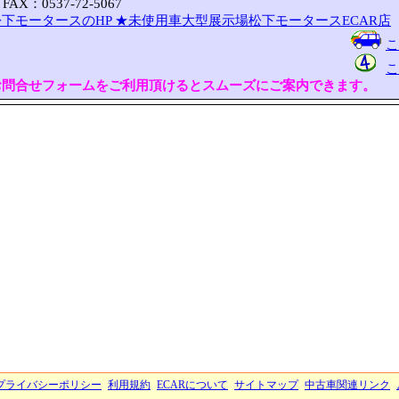
FAX：0537-72-5067
下モータースのHP
★未使用車大型展示場松下モータースECAR店
こ
こ
お問合せフォームをご利用頂けるとスムーズにご案内できます。
プライバシーポリシー
利用規約
ECARについて
サイトマップ
中古車関連リンク