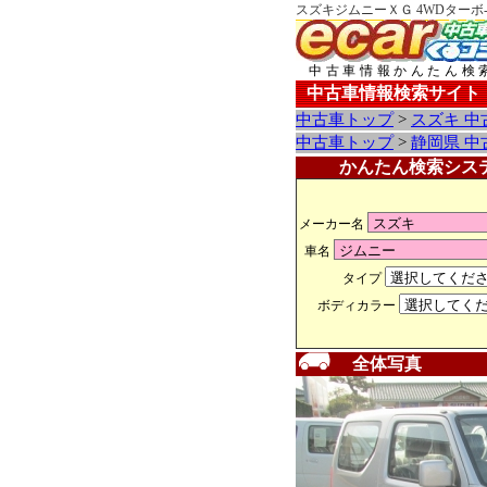
スズキジムニーＸＧ 4WDターボ
中古車情報かんたん検
中古車情報検索サイト
中古車トップ
>
スズキ 中
中古車トップ
>
静岡県 中
かんたん検索シス
メーカー名
車名
タイプ
ボディカラー
全体写真