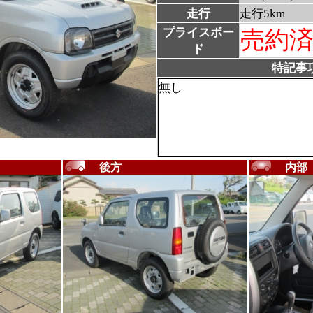
走行
走行5km
プライスボー
売約
ド
特記事
無し
後方
内部