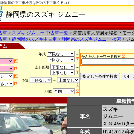
-静岡県の中古車検索はECAR中古車くるコミ
静岡県のスズキ ジムニー
索
古車
>
スズキ ジムニー 中古車一覧
> 未使用車大型展示場松下モー
古車
>
静岡県のスズキ中古車
>
静岡県のスズキジムニー 検索
> ジ
テム
年式
～
かんたんキーワード検索
走行距離
～
予算
～
地域
車種情
スズキ
車名
ジムニー
ＸＧ 4WDタ
年式
H24(2012)年