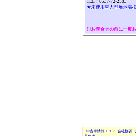
TEL：0537-72-2583 
★未使用車大型展示場松
◎お問合せの前に一度
中古車情報ＴＯＰ
会社概要