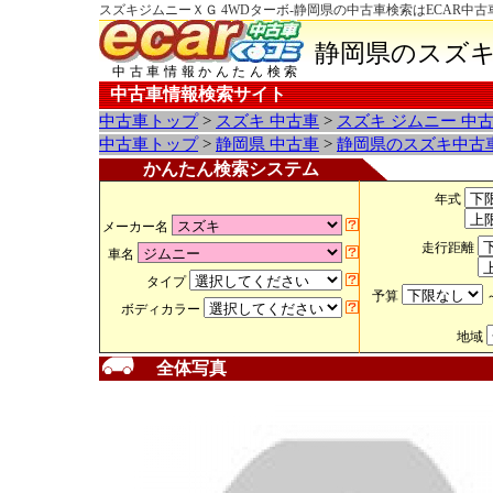
スズキジムニーＸＧ 4WDターボ-静岡県の中古車検索はECAR中
静岡県のスズキ
中古車情報かんたん検索
中古車情報検索サイト
中古車トップ
>
スズキ 中古車
>
スズキ ジムニー 中
中古車トップ
>
静岡県 中古車
>
静岡県のスズキ中古
かんたん検索システム
年式
メーカー名
走行距離
車名
タイプ
予算
ボディカラー
地域
全体写真