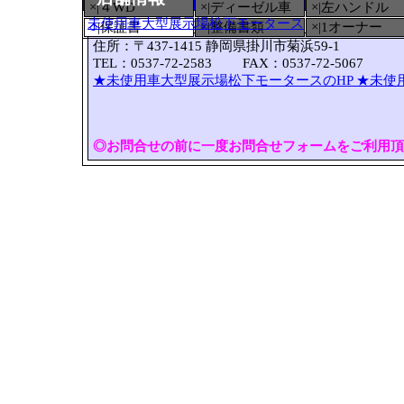
×|４WD
×|ディーゼル車
×|左ハンドル
未使用車大型展示場松下モータース
○
|保証書
×|整備書類
×|1オーナー
住所：〒437-1415 静岡県掛川市菊浜59-1
TEL：0537-72-2583 FAX：0537-72-5067
★未使用車大型展示場松下モータースのHP
★未使
◎お問合せの前に一度お問合せフォームをご利用頂