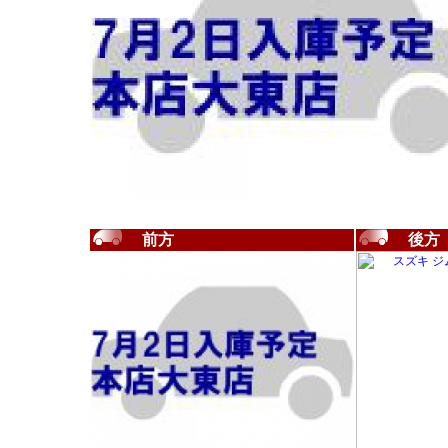
前方
後方