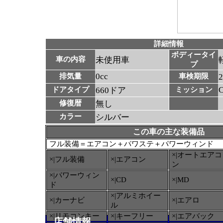
詳細情報
ボディータイ
車の内容
未使用車
プ
0cc
排気量
車検期限
ドアタイプ
660ドア
ミッション
修復暦
無し
カラー
シルバー
この車の主な装備品
フル装備＝エアコン＋パワステ＋パワーウィンド
×|オートエアコ
×|フル装備
×|エアコン
ン
×|パワーウィン
×|CD
×|MD
ド
×|アルミホイー
×|カーナビ
×|エアロ
ル
×|リモコンキー
×|キーフリー
×|エアバック
店舗情報