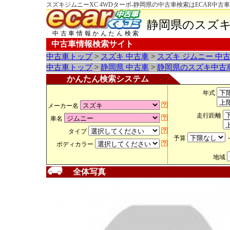
スズキジムニーXC 4WDターボ-静岡県の中古車検索はECAR中古
静岡県のスズキ
中古車情報かんたん検索
中古車情報検索サイト
中古車トップ
>
スズキ 中古車
>
スズキ ジムニー 中
中古車トップ
>
静岡県 中古車
>
静岡県のスズキ中古
かんたん検索システム
年式
メーカー名
走行距離
車名
タイプ
予算
ボディカラー
地域
全体写真