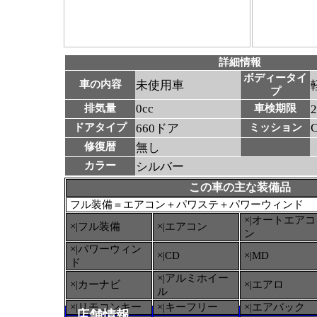
詳細情報
ボディータイ
車の内容
未使用車
プ
0cc
排気量
車検期限
ドアタイプ
660ドア
ミッション
修復暦
無し
カラー
シルバー
この車の主な装備品
フル装備＝エアコン＋パワステ＋パワーウィンド
×|オートエアコ
×|フル装備
×|エアコン
ン
×|パワーウィン
×|CD
×|MD
ド
×|アルミホイー
×|カーナビ
×|エアロ
ル
×|リモコンキー
×|キーフリー
×|エアバック
店舗情報