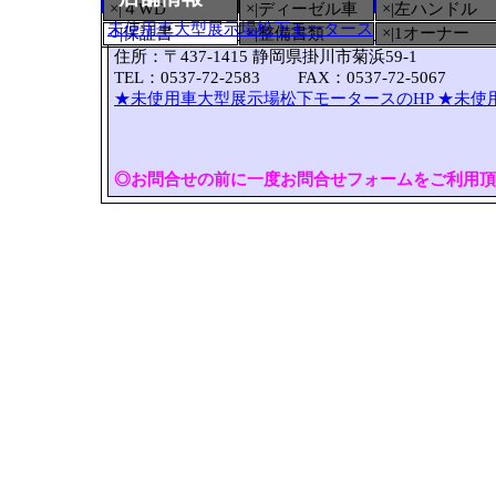
×|４WD
×|ディーゼル車
×|左ハンドル
未使用車大型展示場松下モータース
○
|保証書
×|整備書類
×|1オーナー
住所：〒437-1415 静岡県掛川市菊浜59-1
TEL：0537-72-2583 FAX：0537-72-5067
★未使用車大型展示場松下モータースのHP
★未使
◎お問合せの前に一度お問合せフォームをご利用頂