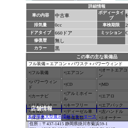
詳細情報
ボディータイ
車の内容
中古車
プ
0cc
排気量
車検期限
ドアタイプ
660ドア
ミッション
修復暦
無し
カラー
黒
この車の主な装備品
フル装備＝エアコン＋パワステ＋パワーウィンド
×|オートエアコ
×|フル装備
×|エアコン
ン
×|パワーウィン
×|CD
×|MD
ド
×|アルミホイー
×|カーナビ
×|エアロ
ル
×|リモコンキー
×|キーフリー
×|エアバック
店舗情報
×|４WD
×|ディーゼル車
×|左ハンドル
未使用車大型展示場松下モータース
○
|保証書
×|整備書類
×|1オーナー
住所：〒437-1415 静岡県掛川市菊浜59-1