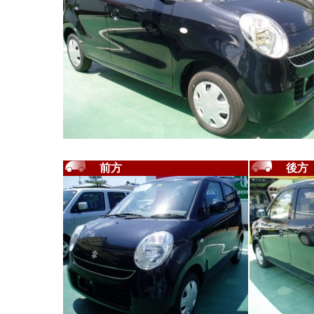
前方
後方