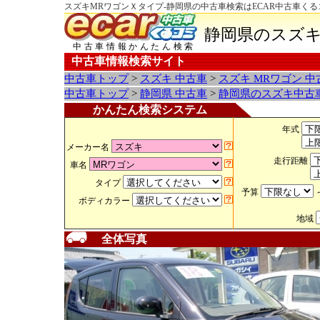
スズキMRワゴンＸタイプ-静岡県の中古車検索はECAR中古車くる
静岡県のスズキ
中古車情報かんたん検索
中古車情報検索サイト
中古車トップ
>
スズキ 中古車
>
スズキ MRワゴン 
中古車トップ
>
静岡県 中古車
>
静岡県のスズキ中古
かんたん検索システム
年式
メーカー名
走行距離
車名
タイプ
予算
ボディカラー
地域
全体写真