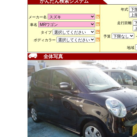
かんたん検索システム
年式
メーカー名
走行距離
車名
タイプ
予算
ボディカラー
地域
全体写真