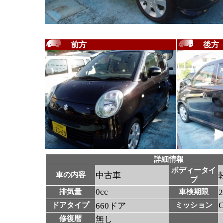
前方
後方
詳細情報
ボディータイ
車の内容
中古車
プ
0cc
排気量
車検期限
ドアタイプ
660ドア
ミッション
修復暦
無し