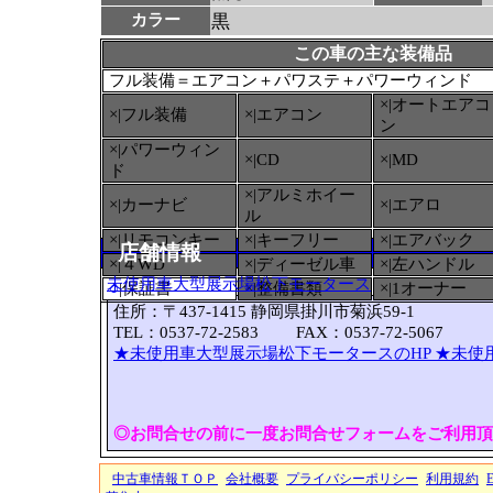
カラー
黒
この車の主な装備品
フル装備＝エアコン＋パワステ＋パワーウィンド
×|オートエアコ
×|フル装備
×|エアコン
ン
×|パワーウィン
×|CD
×|MD
ド
×|アルミホイー
×|カーナビ
×|エアロ
ル
×|リモコンキー
×|キーフリー
×|エアバック
店舗情報
×|４WD
×|ディーゼル車
×|左ハンドル
未使用車大型展示場松下モータース
○
|保証書
×|整備書類
×|1オーナー
住所：〒437-1415 静岡県掛川市菊浜59-1
TEL：0537-72-2583 FAX：0537-72-5067
★未使用車大型展示場松下モータースのHP
★未使
◎お問合せの前に一度お問合せフォームをご利用頂
中古車情報ＴＯＰ
会社概要
プライバシーポリシー
利用規約