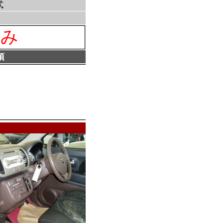
式
済み
項