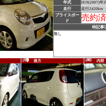
年式
H19(2007)年
走行
走行2420km
プライスボー
売約
ド
特記事
無し
後方
内部