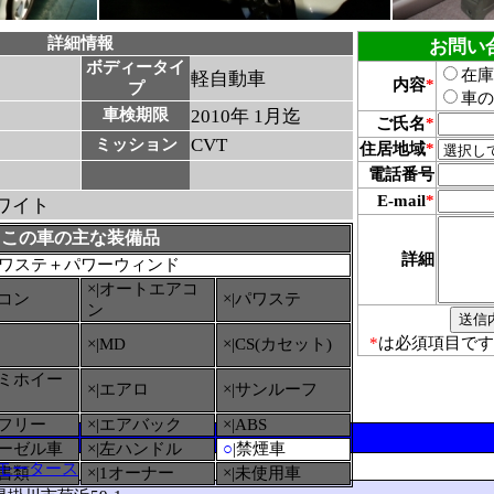
詳細情報
お問い
ボディータイ
在庫
軽自動車
内容
*
プ
車の
車検期限
2010年 1月迄
ご氏名
*
CVT
ミッション
住居地域
*
電話番号
E-mail
*
ワイト
この車の主な装備品
詳細
ワステ＋パワーウィンド
×|オートエアコ
アコン
×|パワステ
ン
*
は必須項目です
×|MD
×|CS(カセット)
ルミホイー
×|エアロ
×|サンルーフ
ーフリー
×|エアバック
×|ABS
ィーゼル車
×|左ハンドル
○
|禁煙車
モータース
備書類
×|1オーナー
×|未使用車