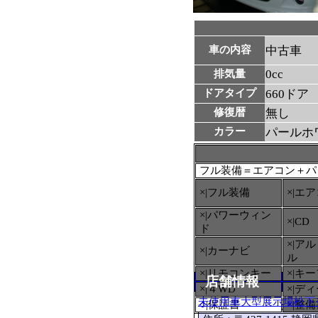
車の内容
中古車
0cc
排気量
ドアタイプ
660ドア
修復暦
無し
カラー
パールホ
フル装備＝エアコン＋パ
×|フル装備
×|エ
×|パワーウィン
×|CD
ド
×|ア
×|カーナビ
ル
×|リモコンキー
×|キ
店舗情報
×|４WD
×|デ
未使用車大型展示場松下
○
|保証書
×|整