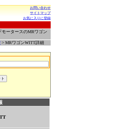
お問い合わせ
サイトマップ
お気に入りに登録
下モータースのMRワゴン
索
> MRワゴンWITT詳細
報
TT