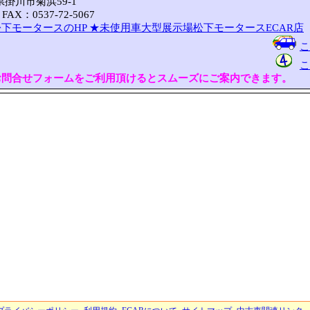
岡県掛川市菊浜59-1
FAX：0537-72-5067
下モータースのHP
★未使用車大型展示場松下モータースECAR店
こ
こ
お問合せフォームをご利用頂けるとスムーズにご案内できます。