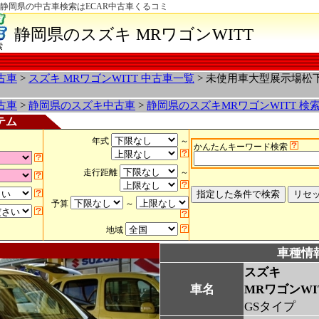
プ-静岡県の中古車検索はECAR中古車くるコミ
静岡県のスズキ MRワゴンWITT
索
古車
>
スズキ MRワゴンWITT 中古車一覧
> 未使用車大型展示場松
古車
>
静岡県のスズキ中古車
>
静岡県のスズキMRワゴンWITT 検
テム
年式
～
かんたんキーワード検索
走行距離
～
予算
～
地域
車種情
スズキ
車名
MRワゴンWI
GSタイプ