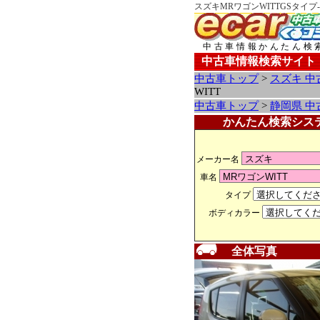
スズキMRワゴンWITTGSタイ
中古車情報かんたん検
中古車情報検索サイト
中古車トップ
>
スズキ 中
WITT
中古車トップ
>
静岡県 中
かんたん検索シス
メーカー名
車名
タイプ
ボディカラー
全体写真