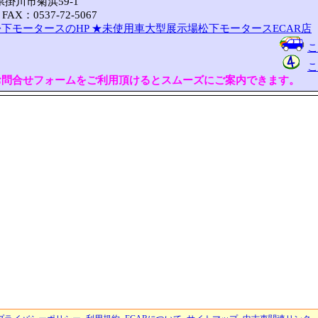
岡県掛川市菊浜59-1
FAX：0537-72-5067
下モータースのHP
★未使用車大型展示場松下モータースECAR店
こ
こ
お問合せフォームをご利用頂けるとスムーズにご案内できます。