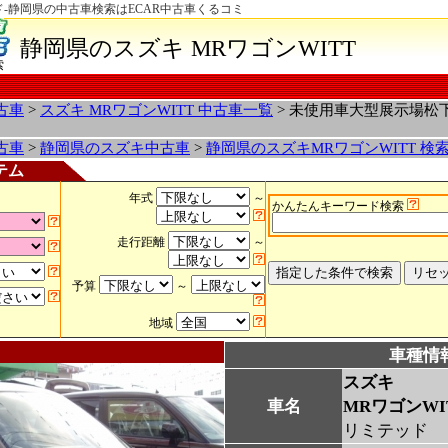
ド-静岡県の中古車検索はECAR中古車くるコミ
静岡県のスズキ MRワゴンWITT
索
古車
>
スズキ MRワゴンWITT 中古車一覧
> 未使用車大型展示場松
古車
>
静岡県のスズキ中古車
>
静岡県のスズキMRワゴンWITT 検
テム
年式
～
かんたんキーワード検索
走行距離
～
予算
～
地域
車種情
スズキ
車名
MRワゴンWI
リミテッド