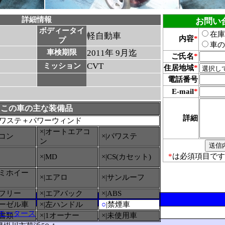
詳細情報
お問い
ボディータイ
在庫
軽自動車
内容
*
プ
車の
車検期限
2011年 9月迄
ご氏名
*
CVT
ミッション
住居地域
*
電話番号
E-mail
*
この車の主な装備品
詳細
ワステ＋パワーウィンド
×|オートエアコ
アコン
×|パワステ
ン
*
は必須項目です
×|MD
×|CS(カセット)
ルミホイー
×|エアロ
×|サンルーフ
ーフリー
×|エアバック
×|ABS
ィーゼル車
×|左ハンドル
○
|禁煙車
モータース
備書類
×|1オーナー
×|未使用車