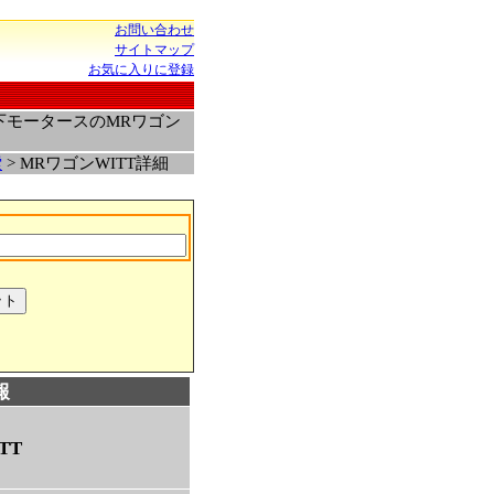
お問い合わせ
サイトマップ
お気に入りに登録
下モータースのMRワゴン
索
> MRワゴンWITT詳細
報
TT