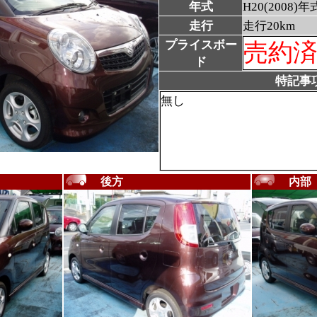
年式
H20(2008)年
走行
走行20km
プライスボー
売約
ド
特記事
無し
後方
内部