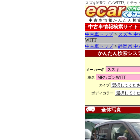
スズキMRワゴンWITTリミテッ
中古車情報かんたん検
中古車情報検索サイト
中古車トップ
>
スズキ 中
WITT
中古車トップ
>
静岡県 中
かんたん検索シス
メーカー名
車名
タイプ
ボディカラー
全体写真