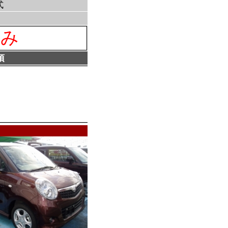
式
済み
項