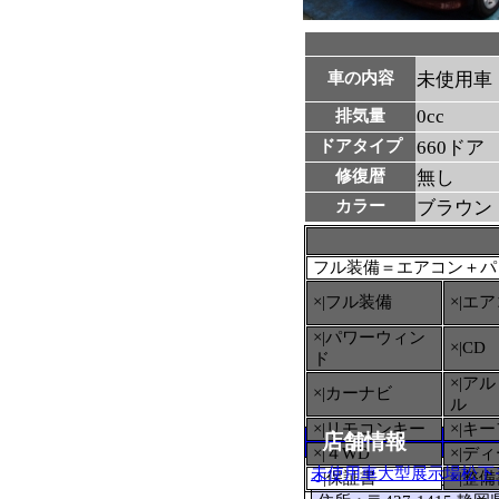
車の内容
未使用車
0cc
排気量
ドアタイプ
660ドア
修復暦
無し
カラー
ブラウン
フル装備＝エアコン＋パ
×|フル装備
×|エ
×|パワーウィン
×|CD
ド
×|ア
×|カーナビ
ル
×|リモコンキー
×|キ
店舗情報
×|４WD
×|デ
未使用車大型展示場松下
○
|保証書
×|整