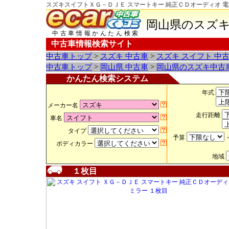
スズキスイフトＸＧ－ＤＪＥ スマートキー 純正ＣＤオーディオ 電
岡山県のスズキ
中古車情報かんたん検索
中古車情報検索サイト
中古車トップ
>
スズキ 中古車
>
スズキ スイフト 中
中古車トップ
>
岡山県 中古車
>
岡山県のスズキ中古
かんたん検索システム
年式
メーカー名
走行距離
車名
タイプ
予算
ボディカラー
地域
１枚目