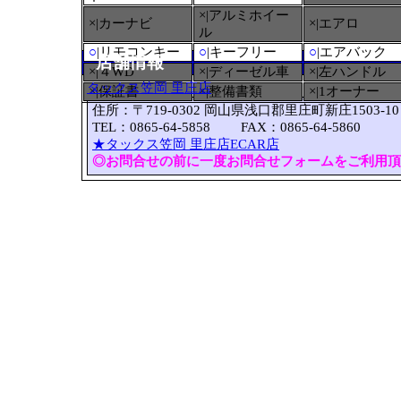
×|アルミホイー
×|カーナビ
×|エアロ
ル
○
|リモコンキー
○
|キーフリー
○
|エアバック
店舗情報
×|４WD
×|ディーゼル車
×|左ハンドル
タックス笠岡 里庄店
×|保証書
×|整備書類
×|1オーナー
住所：〒719-0302 岡山県浅口郡里庄町新庄1503-10
TEL：0865-64-5858 FAX：0865-64-5860
★タックス笠岡 里庄店ECAR店
◎お問合せの前に一度お問合せフォームをご利用頂