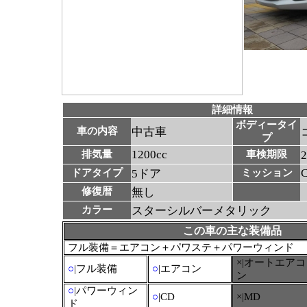
詳細情報
ボディータイ
車の内容
中古車
プ
1200cc
排気量
車検期限
ドアタイプ
5ドア
ミッション
修復暦
無し
カラー
スターシルバーメタリック
この車の主な装備品
フル装備＝エアコン＋パワステ＋パワーウィンド
×|オートエアコ
○
|フル装備
○
|エアコン
ン
○
|パワーウィン
○
|CD
×|MD
ド