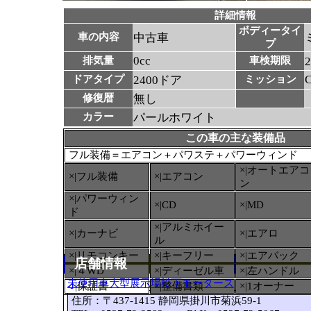
詳細情報
ボディータイ
車の内容
中古車
プ
0cc
排気量
車検期限
ドアタイプ
2400ドア
ミッション
修復暦
無し
カラー
パールホワイト
この車の主な装備品
フル装備＝エアコン＋パワステ＋パワーウィンド
×|オートエアコ
×|フル装備
×|エアコン
ン
×|パワーウィン
×|CD
×|MD
ド
×|アルミホイー
×|カーナビ
×|エアロ
ル
×|リモコンキー
×|キーフリー
×|エアバック
店舗情報
×|４WD
×|ディーゼル車
×|左ハンドル
未使用車大型展示場松下モータース
○
|保証書
×|整備書類
×|1オーナー
住所：〒437-1415 静岡県掛川市菊浜59-1