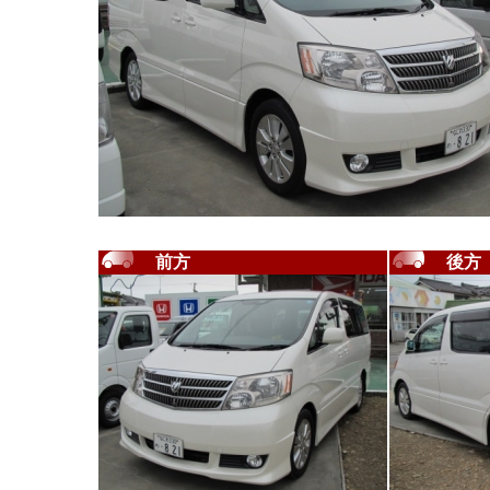
前方
後方