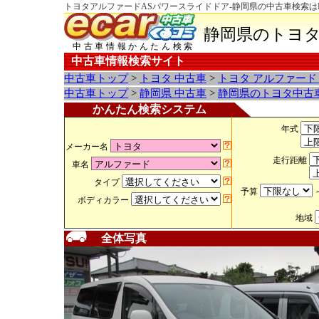
トヨタアルファードASパワースライドドア-静岡県の中古車検索は
静岡県のトヨタ
中古車情報かんたん検索
中古車情報検索サイト
中古車トップ
>
トヨタ 中古車
>
トヨタ アルファード
中古車トップ
>
静岡県 中古車
>
静岡県のトヨタ中古
かんたん検索システム
年式
メーカー名
走行距離
車名
タイプ
予算
ボディカラー
地域
全体写真