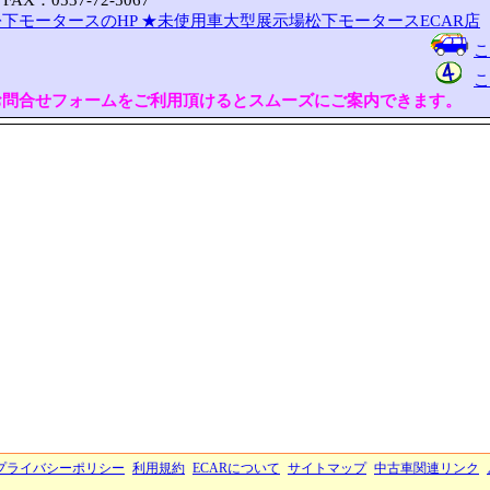
FAX：0537-72-5067
下モータースのHP
★未使用車大型展示場松下モータースECAR店
こ
こ
お問合せフォームをご利用頂けるとスムーズにご案内できます。
プライバシーポリシー
利用規約
ECARについて
サイトマップ
中古車関連リンク