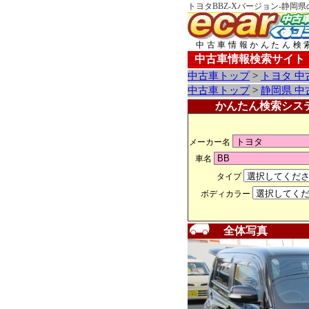
トヨタBBZ-Xバージョン-静岡
中古車情報かんたん検
中古車情報検索サイト
中古車トップ
>
トヨタ 中
中古車トップ
>
静岡県 中
かんたん検索シス
メーカー名
車名
タイプ
ボディカラー
全体写真