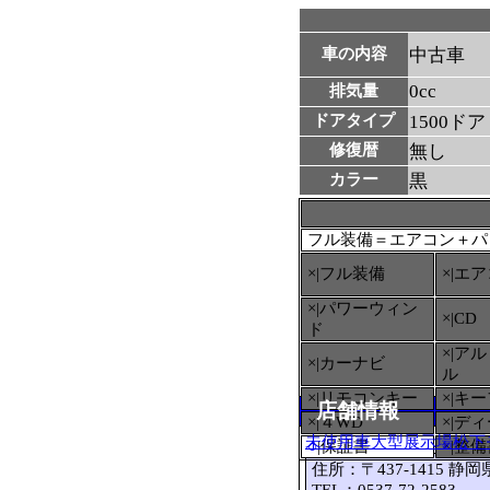
車の内容
中古車
0cc
排気量
ドアタイプ
1500ドア
修復暦
無し
カラー
黒
フル装備＝エアコン＋パ
×|フル装備
×|エ
×|パワーウィン
×|CD
ド
×|ア
×|カーナビ
ル
×|リモコンキー
×|キ
店舗情報
×|４WD
×|デ
未使用車大型展示場松下
○
|保証書
×|整
住所：〒437-1415 静