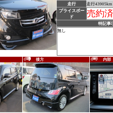
走行
走行43905km
プライスボー
売約
ド
特記事
無し
後方
内部