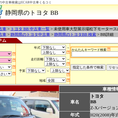
県の中古車検索はECAR中古車くるコミ
静岡県のトヨタ BB
索
古車
>
トヨタ BB 中古車一覧
> 未使用車大型展示場松下モータース
古車
>
静岡県のトヨタ中古車
>
静岡県のトヨタBB 検索
> BB詳細
テム
年式
～
かんたんキーワード検索
走行距離
～
予算
～
地域
車種情
トヨタ
BB
車名
Z-Xバージョ
年式
H20(2008)年