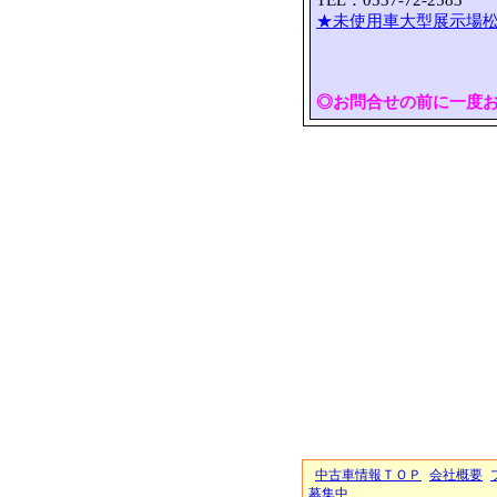
TEL：0537-72-2583 
★未使用車大型展示場松
◎お問合せの前に一度
中古車情報ＴＯＰ
会社概要
募集中