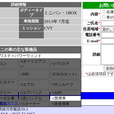
詳細情報
お問い
ボディータイ
在庫
ミニバン・1BOX
内容
*
プ
車の
車検期限
2013年 7月迄
ご氏名
*
CVT
ミッション
住居地域
*
電話番号
E-mail
*
この車の主な装備品
詳細
ワステ＋パワーウィンド
×|オートエアコ
アコン
×|パワステ
ン
*
は必須項目です
×|MD
×|CS(カセット)
ルミホイー
×|エアロ
×|サンルーフ
ーフリー
×|エアバック
×|ABS
ィーゼル車
×|左ハンドル
○
|禁煙車
モータース
備書類
×|1オーナー
×|未使用車
岡県掛川市菊浜59-1