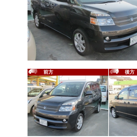
前方
後方