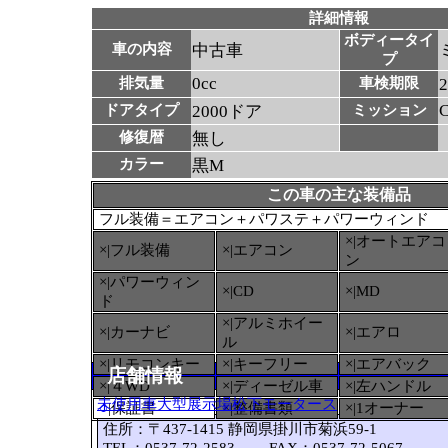
詳細情報
ボディータイ
車の内容
中古車
プ
0cc
排気量
車検期限
ドアタイプ
2000ドア
ミッション
修復暦
無し
カラー
黒M
この車の主な装備品
フル装備＝エアコン＋パワステ＋パワーウィンド
×|オートエアコ
×|フル装備
×|エアコン
ン
×|パワーウィン
×|CD
×|MD
ド
×|アルミホイー
×|カーナビ
×|エアロ
ル
×|リモコンキー
×|キーフリー
×|エアバック
店舗情報
×|４WD
×|ディーゼル車
×|左ハンドル
未使用車大型展示場松下モータース
○
|保証書
×|整備書類
×|1オーナー
住所：〒437-1415 静岡県掛川市菊浜59-1