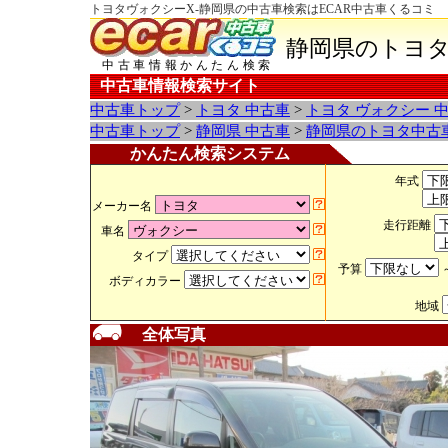
トヨタヴォクシーX-静岡県の中古車検索はECAR中古車くるコミ
静岡県のトヨタ
中古車情報かんたん検索
中古車情報検索サイト
中古車トップ
>
トヨタ 中古車
>
トヨタ ヴォクシー 
中古車トップ
>
静岡県 中古車
>
静岡県のトヨタ中古
かんたん検索システム
年式
メーカー名
走行距離
車名
タイプ
予算
ボディカラー
地域
全体写真