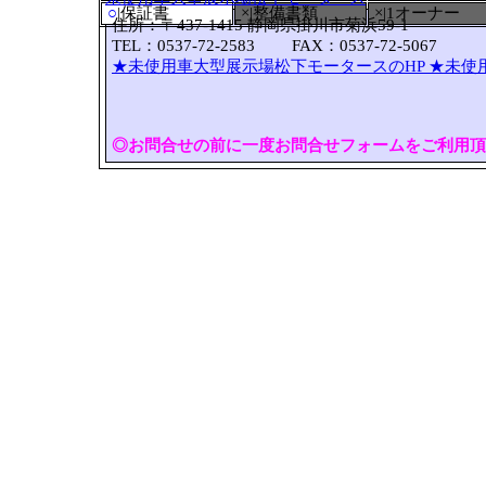
○
|保証書
×|整備書類
×|1オーナー
住所：〒437-1415 静岡県掛川市菊浜59-1
TEL：0537-72-2583 FAX：0537-72-5067
★未使用車大型展示場松下モータースのHP
★未使
◎お問合せの前に一度お問合せフォームをご利用頂