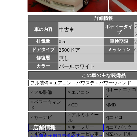
詳細情報
ボディータイ
車の内容
中古車
プ
0cc
排気量
車検期限
ドアタイプ
2500ドア
ミッション
修復暦
無し
カラー
パールホワイト
この車の主な装備品
フル装備＝エアコン＋パワステ＋パワーウィンド
×|オートエアコ
×|フル装備
×|エアコン
ン
×|パワーウィン
×|CD
×|MD
ド
×|アルミホイー
×|カーナビ
×|エアロ
ル
店舗情報
×|リモコンキー
×|キーフリー
×|エアバック
×|４WD
×|ディーゼル車
×|左ハンドル
未使用車大型展示場松下モータース