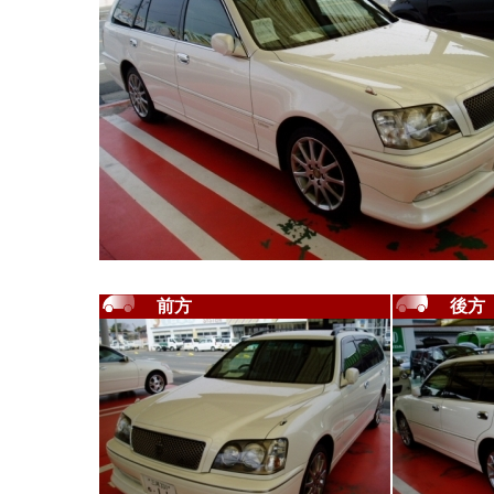
前方
後方