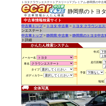
トヨタクラウンエステートアスリートVプレミアム-静岡県の中古車
静岡県のトヨタ
中古車情報かんたん検索
中古車情報検索サイト
中古車トップ
>
トヨタ 中古車
>
トヨタ クラウンエス
ンエステート
中古車トップ
>
静岡県 中古車
>
静岡県のトヨタ中古
ト詳細
かんたん検索システム
年式
メーカー名
走行距離
車名
タイプ
予算
ボディカラー
地域
全体写真