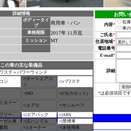
詳細情報
お問い
ボディータイ
在庫
商用車・バン
内容
*
プ
車の
車検期限
2017年 11月迄
ご氏名
*
MT
ミッション
住居地域
*
電話番号
E-mail
*
この車の主な装備品
詳細
ワステ＋パワーウィンド
×|オートエアコ
アコン
○
|パワステ
ン
*
は必須項目です
×|MD
×|CS(カセット)
ルミホイー
×|エアロ
×|サンルーフ
ーフリー
○
|エアバック
○
|ABS
ィーゼル車
×|左ハンドル
○
|禁煙車
備書類
×|1オーナー
×|未使用車