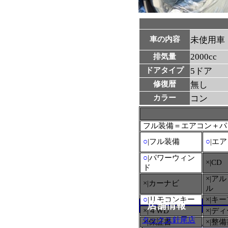
車の内容
未使用車
2000cc
排気量
ドアタイプ
5ドア
修復暦
無し
カラー
コン
フル装備＝エアコン＋パ
○
|フル装備
○
|エ
○
|パワーウィン
×|CD
ド
×|ア
×|カーナビ
ル
○
|リモコンキー
×|キ
店舗情報
×|４WD
×|デ
タックス針尾店
×|保証書
×|整