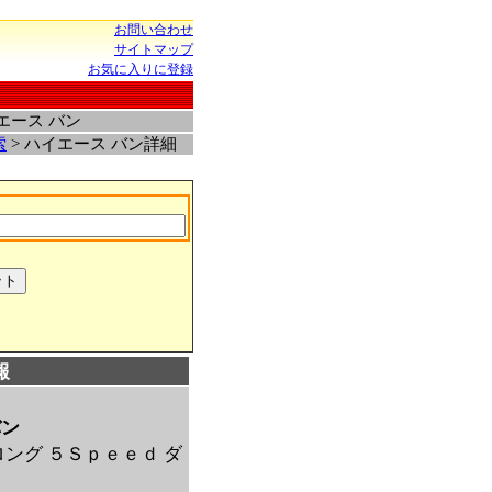
お問い合わせ
サイトマップ
お気に入りに登録
エース バン
索
> ハイエース バン詳細
報
バン
ロング ５Ｓｐｅｅｄ ダ