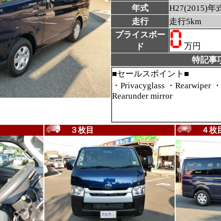
年式
H27(2015)年
走行
走行5km
プライスボー
万円 (
ド
特記事
■セールスポイント■
・Privacyglass ・Rearwiper ・
Rearunder mirror
３枚目
４枚