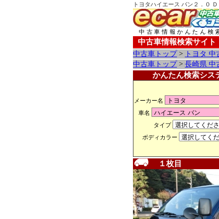
トヨタハイエース バン２．０ Ｄ
中古車情報かんたん検
中古車情報検索サイト
中古車トップ
>
トヨタ 中
中古車トップ
>
長崎県 中
かんたん検索シス
メーカー名
車名
タイプ
ボディカラー
１枚目