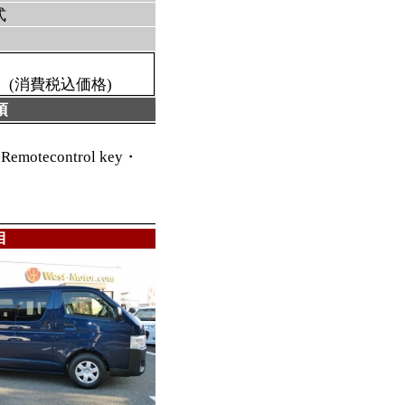
式
消費税込価格)
項
Remotecontrol key・
目