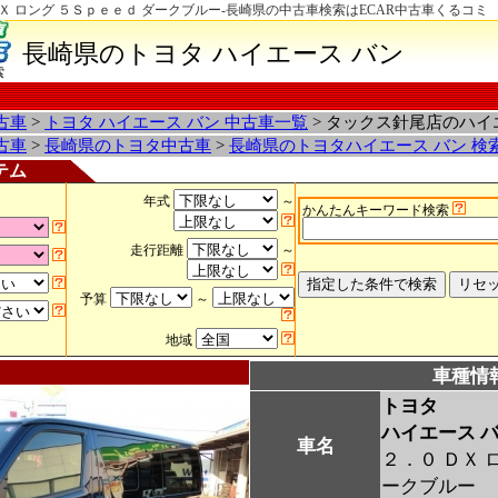
Ｘ ロング ５Ｓｐｅｅｄ ダークブルー-長崎県の中古車検索はECAR中古車くるコミ
長崎県のトヨタ ハイエース バン
索
古車
>
トヨタ ハイエース バン 中古車一覧
> タックス針尾店のハイ
古車
>
長崎県のトヨタ中古車
>
長崎県のトヨタハイエース バン 検
テム
年式
～
かんたんキーワード検索
走行距離
～
予算
～
地域
車種情
トヨタ
ハイエース 
車名
２．０ ＤＸ 
ークブルー