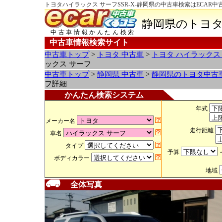
トヨタハイラックス サーフSSR-X-静岡県の中古車検索はECAR
静岡県のトヨタ
中古車情報かんたん検索
中古車情報検索サイト
中古車トップ
>
トヨタ 中古車
>
トヨタ ハイラックス
ックス サーフ
中古車トップ
>
静岡県 中古車
>
静岡県のトヨタ中古
フ詳細
かんたん検索システム
年式
メーカー名
走行距離
車名
タイプ
予算
ボディカラー
地域
全体写真