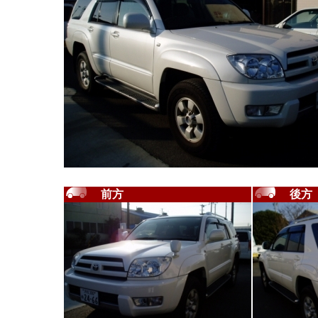
前方
後方