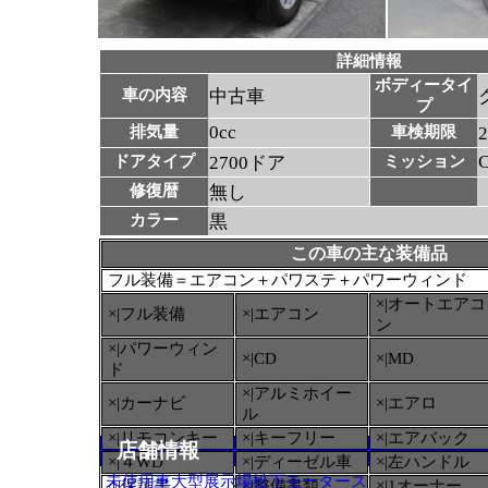
詳細情報
ボディータイ
車の内容
中古車
プ
0cc
排気量
車検期限
ドアタイプ
2700ドア
ミッション
修復暦
無し
カラー
黒
この車の主な装備品
フル装備＝エアコン＋パワステ＋パワーウィンド
×|オートエアコ
×|フル装備
×|エアコン
ン
×|パワーウィン
×|CD
×|MD
ド
×|アルミホイー
×|カーナビ
×|エアロ
ル
×|リモコンキー
×|キーフリー
×|エアバック
店舗情報
×|４WD
×|ディーゼル車
×|左ハンドル
未使用車大型展示場松下モータース
○
|保証書
×|整備書類
×|1オーナー