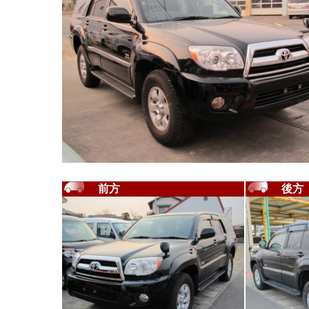
前方
後方