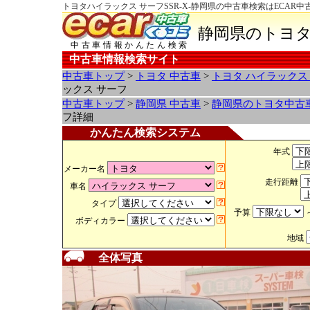
トヨタハイラックス サーフSSR-X-静岡県の中古車検索はECAR
静岡県のトヨタ
中古車情報かんたん検索
中古車情報検索サイト
中古車トップ
>
トヨタ 中古車
>
トヨタ ハイラックス
ックス サーフ
中古車トップ
>
静岡県 中古車
>
静岡県のトヨタ中古
フ詳細
かんたん検索システム
年式
メーカー名
走行距離
車名
タイプ
予算
ボディカラー
地域
全体写真