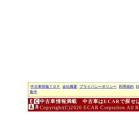
中古車情報ＴＯＰ
会社概要
プライバシーポリシー
利用規約
E
集中
中古車情報満載 中古車はECARで探せ
Copyright(C)2026 ECAR Corpration All R