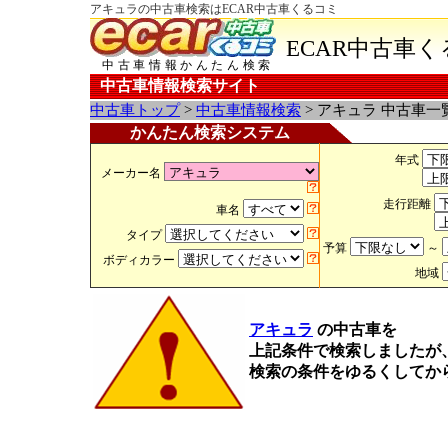
アキュラの中古車検索はECAR中古車くるコミ
ECAR中古車
中古車情報かんたん検索
中古車情報検索サイト
中古車トップ
>
中古車情報検索
> アキュラ 中古車一
かんたん検索システム
年式
メーカー名
走行距離
車名
タイプ
予算
～
ボディカラー
地域
アキュラ
の中古車を
上記条件で検索しましたが
検索の条件をゆるくしてか