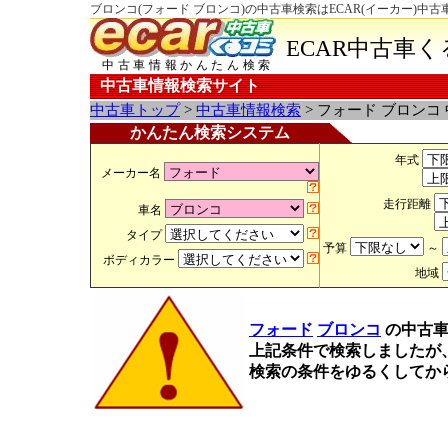
ブロンコ(フォード ブロンコ)の中古車検索はECAR(イーカー)中
ECAR中古車
中古車情報かんたん検索
中古車情報検索サイト
中古車トップ
>
中古車情報検索
> フォード ブロンコ
かんたん検索システム
年式
メーカー名
走行距離
車名
タイプ
予算
～
ボディカラー
地域
フォード
ブロンコ
の中古
上記条件で検索しましたが
検索の条件をゆるくしてか