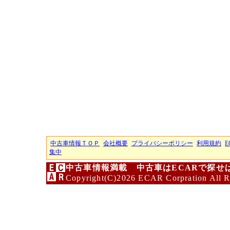
中古車情報ＴＯＰ
会社概要
プライバシーポリシー
利用規約
E
集中
中古車情報満載 中古車はECARで探せ
Copyright(C)2026 ECAR Corpration All R