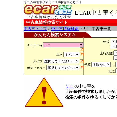
ミニの中古車検索はECAR中古車くるコミ
ECAR中古車
中古車情報かんたん検索
中古車情報検索サイト
中古車トップ
>
中古車情報検索
> ミニ 中古車一覧
かんたん検索システム
年式
メーカー名
走行距離
車名
タイプ
予算
～
ボディカラー
地域
ミニ
の中古車を
上記条件で検索しましたが
検索の条件をゆるくしてか