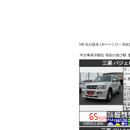
166 台が該当 1/6ページ [1～30
中古車表示順位
現在の並び順:
三菱 パジェ
３．
パー
Ｄ 
ル
H13
走行7
検2
熊本
万円
消費税込価格