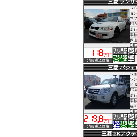
三菱 ランサ
Ｇ
ョン
マフ
H13
走行1
車
岡山
万円
消費税込価格
三菱 パジェ
ショ
ワン
ビ 
H24
走行2
車
福岡
万円
消費税込価格
三菱 EKアク