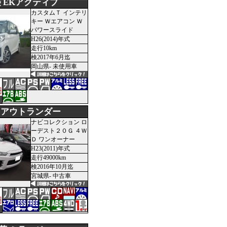
 EKアクティブ
カスタムＴ インテリ
キー Ｗエアコン Ｗ
パワースライド
H26(2014)年式
走行10km
検2017年6月迄
岡山県- 未使用車
円
 アウトランダー
ナビコレクション ロ
ーデスト２０Ｇ ４Ｗ
Ｄ ワンオーナー
H23(2011)年式
走行49000km
検2016年10月迄
宮城県- 中古車
円