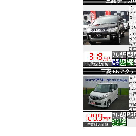
三菱 デリカD
２．
ッケ
ター
ーゼ
H25
走行1
検2
福岡
万円
消費税込価格
三菱 EKアク
６６
ホ
H26
走行
検2
茨城
万円
消費税込価格