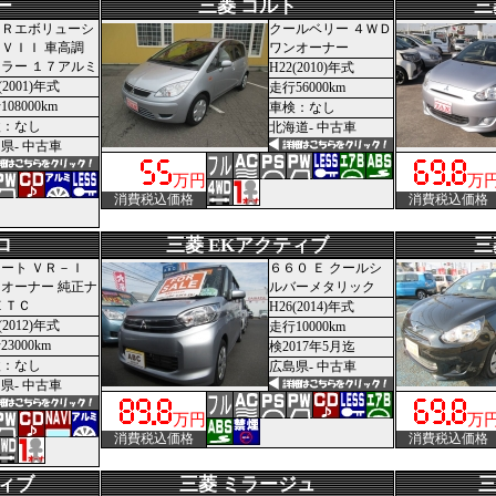
ー
三菱 コルト
三
ＳＲエボリューシ
クールベリー ４ＷＤ
ＶＩＩ 車高調
ワンオーナー
ラー １７アルミ
H22(2010)年式
(2001)年式
走行56000km
08000km
車検：なし
検：なし
北海道- 中古車
県- 中古車
万円
万
消費税込価格
消費税込価格
ロ
三菱 EKアクティブ
三
ート ＶＲ－Ｉ
６６０ Ｅ クールシ
オーナー 純正ナ
ルバーメタリック
ＥＴＣ
H26(2014)年式
(2012)年式
走行10000km
3000km
検2017年5月迄
検：なし
広島県- 中古車
県- 中古車
万円
万
消費税込価格
消費税込価格
ティブ
三菱 ミラージュ
三