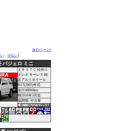
次のページ»
多い
少ない
]
 パジェロ ミニ
ＸＲ ＥＴＣ 社外ス
テレオ キーレス 純
正アルミホイール
H17(2005)年式
走行48000km
検2016年3月迄
福岡県- 中古車
円