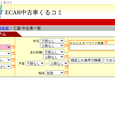
車くるコミ
ECAR中古車くるコミ
索
報検索
> 三菱 中古車一覧
テム
年式
～
かんたんキーワード検索
走行距離
～
予算
～
地域