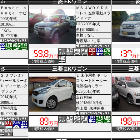
:5
三菱 EKワゴン
三菱
－Ｐｏｗｅｒ ｐ
ＭＳ ４ＷＤ ＣＤ キ
ｃｋａｇｅ ナビ
ーレス 左側電動スラ
イドドア
(2008)年式
H18(2006)年式
8100km
走行91000km
検：なし
車検：なし
県- 中古車
青森県- 中古車
万円
万
消費税込価格
消費税込価格
:5
三菱 EKワゴン
三菱
２ Ｄ プレミア
Ｅ 未使用車 キーレ
ディーゼルターボ
ス シートヒーター
Ｄ ディーゼルタ
電動格納ミラー
 ブラック
H27(2015)年式
(2014)年式
走行10km
3000km
検2018年10月迄
017年8月迄
岡山県- 未使用車
県- 中古車
万円
万
消費税込価格
消費税込価格