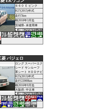
菱 EKワゴン
６６０ Ｅ ピンク
H27(2015)年式
走行5km
検2018年3月迄
茨城県- 未使用車
円
三菱 パジェロ
ロング スーパーエク
シード サンルーフ
革シート ＨＤＤナビ
H25(2013)年式
走行22000km
検2016年9月迄
大阪府- 中古車
円