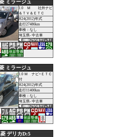
菱 ミラージュ
1.0 Ｍ 社外ナビ
＆ＴＶ＆ＥＴＣ
H24(2012)年式
走行27486km
車検：なし
埼玉県- 中古車
円
菱 ミラージュ
1.0 Ｍ ナビ+ＥＴＣ
付
H24(2012)年式
走行11400km
車検：なし
埼玉県- 中古車
円
菱 デリカD:5