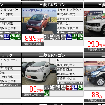
ン
三菱 EKワゴン
三菱
０ Ｅ シルバー
６６０ Ｅ ブラウン
(2015)年式
H27(2015)年式
5km
走行10km
018年3月迄
車検：なし
県- 未使用車
茨城県- 未使用車
万円
消費税込価格
万
消費税込価格
トラック
三菱 EKワゴン
三
０ Ｖタイプ ホ
Ｍ
イト
H26(2014)年式
(2014)年式
走行5685km
5km
検2016年2月迄
016年1月迄
長崎県- 中古車
県- 未使用車
万円
消費税込価格
万
消費税込価格