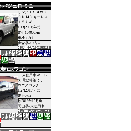
 パジェロ ミニ
リンクスＸ ４ＷＤ
ＣＤ ＭＤ キーレス
１５ＡＷ
H13(2001)年式
走行104000km
車検：なし
青森県- 中古車
円
菱 EKワゴン
Ｅ 未使用車 キーレ
ス 電動格納ミラー
Ｗエアバック
H27(2015)年式
走行5km
検2018年10月迄
岡山県- 未使用車
円