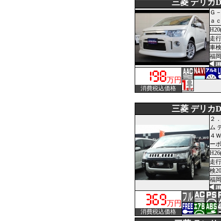
三菱 デリカD
Ｇ
ａ
H20
走行3
車
福岡
万円
消費税込価格
三菱 デリカD
２．
ム 
４Ｗ
ーボ
H26
走行
検2
福岡
万円
消費税込価格