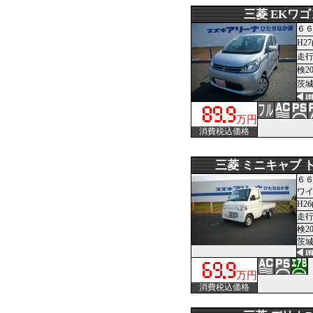
三菱 EKワゴ
６６
H27
走行
検2
茨城
万円
消費税込価格
三菱 ミニキャブ 
６６
ワ
H26
走行
検2
茨城
万円
消費税込価格