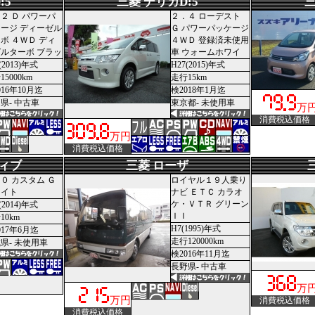
:5
三菱 デリカD:5
三
２ Ｄ パワーパ
２．４ ローデスト
ージ ディーゼル
Ｇ パワーパッケージ
ボ ４ＷＤ ディ
４ＷＤ 登録済未使用
ルターボ ブラッ
車 ウォームホワイ
(2013)年式
H27(2015)年式
5000km
走行15km
016年10月迄
検2018年1月迄
県- 中古車
東京都- 未使用車
万
消費税込価格
万円
消費税込価格
ティブ
三菱 ローザ
０ カスタム Ｇ
ロイヤル１９人乗り
ワイト
ナビ ＥＴＣ カラオ
ケ・ＶＴＲ グリーン
(2014)年式
ＩＩ
10km
H7(1995)年式
017年6月迄
走行120000km
県- 未使用車
検2016年11月迄
長野県- 中古車
万
万円
消費税込価格
消費税込価格