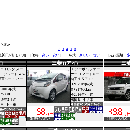
台]を表示
1
|
2
|
3
|
4
|
5
|
6
 更新日が新しい順
[価格
高い
安い
] [年式
新しい
古い
] [走行距離
ロ
三菱 I(アイ)
三菱
５ ロング スー
Ｔ ターボ ワンオー
エクシード ４Ｗ
ナー スマートキー
黒革シート パー
純正１５アルミ
H21(2009)年式
(2001)年式
走行17000km
5000km
検2016年7月迄
016年2月迄
福岡県- 中古車
県- 中古車
万円
万
消費税込価格
消費税込価格