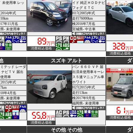
Ｔ 未使用車 レッ
イド 純正ＨＤＤナビ
フォグ ＥＴＣ
(2014)年式
H17(2005)年式
10km
走行76000km
017年11月迄
検2016年7月迄
県- 未使用車
宮城県- 中古車
万円
万
消費税込価格
消費税込価格
他
スズキ アルト
ダ
ミテッド レーダ
バン ６６０ ＶＰ 届
 ナビＴＶ 届出
出済未使用車キーレ
未使用車
ス５速マニュアル車
ホワイト
(2015)年式
H27(2015)年式
7km
走行13km
018年4月迄
検2017年9月迄
県- 未使用車
福岡県- 未使用車
万
万円
消費税込価格
消費税込価格
ナ
その他 その他
ダ