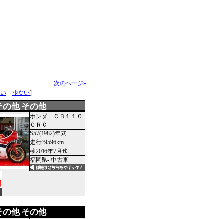
次のページ»
多い
少ない
]
その他 その他
ホンダ ＣＢ１１０
０ＲＣ
S57(1982)年式
走行39596km
検2016年7月迄
福岡県- 中古車
円
その他 その他