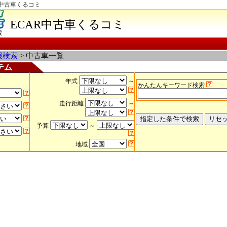
)中古車くるコミ
ECAR中古車くるコミ
索
報検索
> 中古車一覧
テム
年式
～
かんたんキーワード検索
走行距離
～
予算
～
地域