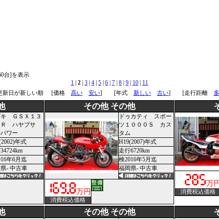
～60台]を表示
1
|
2
|
3
|
4
|
5
|
6
|
7
|
8
|
9
|
10
|
11
 更新日が新しい順
[価格
高い
安い
] [年式
新しい
古い
] [走行距離
他
その他 その他
ズキ ＧＳＸ１３
ドゥカティ スポー
０Ｒ ハヤブサ
ツ１０００Ｓ カス
ルパワー
タム
(2002)年式
H19(2007)年式
4724km
走行6720km
016年6月迄
検2016年5月迄
県- 中古車
福岡県- 中古車
万
万円
消費税込価格
消費税込価格
他
その他 その他