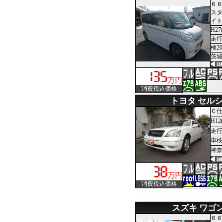
６６
スタ
イ
H27
走行
検2
茨城
万円
消費税込価格
トヨタ セル
Ｃ
H12
走行2
車
神奈
万円
消費税込価格
スズキ ワゴ
６６