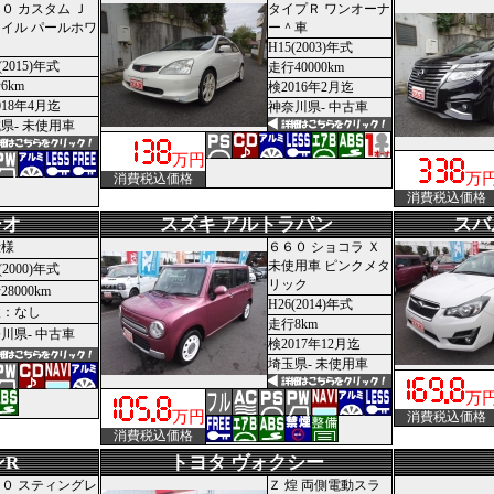
０ カスタム Ｊ
タイプＲ ワンオーナ
イル パールホワ
ー＾車
ト
H15(2003)年式
(2015)年式
走行40000km
6km
検2016年2月迄
018年4月迄
神奈川県- 中古車
県- 未使用車
万円
万
消費税込価格
消費税込価格
シオ
スズキ アルトラパン
スバ
仕様
６６０ ショコラ Ｘ
未使用車 ピンクメタ
(2000)年式
リック
8000km
H26(2014)年式
検：なし
走行8km
川県- 中古車
検2017年12月迄
埼玉県- 未使用車
万
万円
消費税込価格
消費税込価格
ンR
トヨタ ヴォクシー
０ スティングレ
Ｚ 煌 両側電動スラ