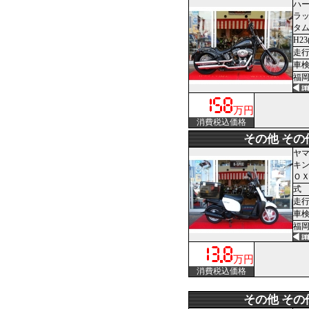
ハ
ラ
タ
H23
走行
車
福岡
万円
消費税込価格
その他 その
ヤ
キ
Ｏ
式
走行1
車
福岡
万円
消費税込価格
その他 その