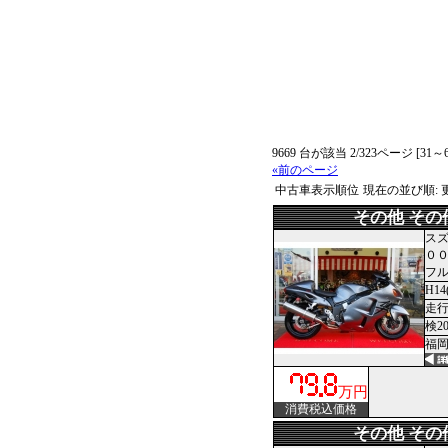
9669 台が該当 2/323ページ [31
«前のページ
中古車表示順位
現在の並び順:
その他 その
ス
０
フ
H14
走行3
検2
福岡
万円
消費税込価格
その他 その