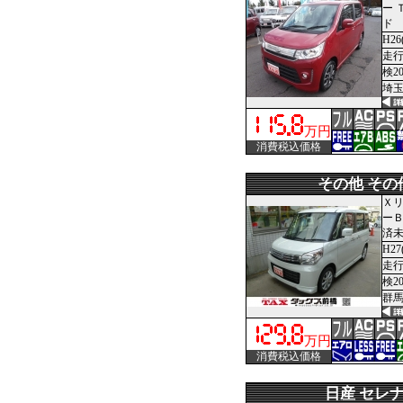
ー 
ド
H26
走行
検2
埼玉
万円
消費税込価格
その他 その
Ｘリ
ーＢ
済
H27
走行
検2
群馬
万円
消費税込価格
日産 セレ