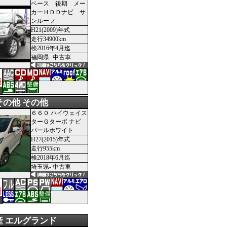
ベース 後期 メー
カーＨＤＤナビ サ
ンルーフ
H21(2009)年式
走行34900km
検2016年4月迄
福岡県- 中古車
円
その他 その他
６６０ ハイウェイス
ターＧターボ ナビ
パールホワイト
H27(2015)年式
走行955km
検2018年6月迄
埼玉県- 中古車
円
産 エルグランド