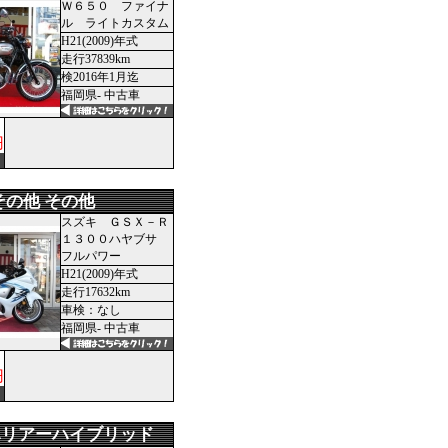
Ｗ６５０ ファイナ
ル ライトカスタム
H21(2009)年式
走行37839km
検2016年1月迄
福岡県- 中古車
円
その他 その他
スズキ ＧＳＸ－Ｒ
１３００ハヤブサ
フルパワー
H21(2009)年式
走行17632km
車検：なし
福岡県- 中古車
円
ハリアーハイブリッド