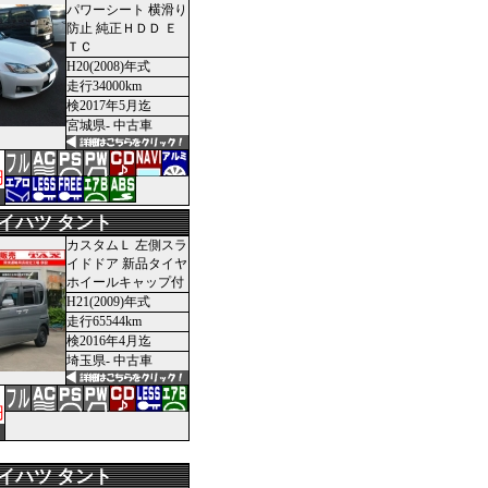
パワーシート 横滑り
防止 純正ＨＤＤ Ｅ
ＴＣ
H20(2008)年式
走行34000km
検2017年5月迄
宮城県- 中古車
円
イハツ タント
カスタムＬ 左側スラ
イドドア 新品タイヤ
ホイールキャップ付
H21(2009)年式
走行65544km
検2016年4月迄
埼玉県- 中古車
円
イハツ タント