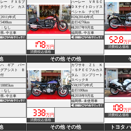
ーレー ＦＸＳブ
ハーレー ＶＲＳＣ
ックライン カス
ＤＸナイトロッドス
ム
ペシャル ナビ付
(2011)年式
H26(2014)年式
5408km
走行4276km
検：なし
検2017年9月迄
県- 中古車
福岡県- 中古車
万
万円
消費税込価格
消費税込価格
他
その他 その他
マハ ギア パー
カワサキ Ｚ１ Ｋ
ングアシスト Ｂ
－ＳＰＥＣフルカス
Ｘ付
タム コンプリート
スペックＲ
S50(1975)年式
8885km
走行100km
検：なし
検2018年9月迄
県- 中古車
福岡県- 未使用車
万
万円
消費税込価格
消費税込価格
他
その他 その他
トヨタ 