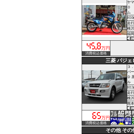
ヤ
０
ム
H10
走行1
検2
福岡
万円
消費税込価格
三菱 パジェ
３．
パー
Ｄ 
ル
H13
走行7
検2
熊本
万円
消費税込価格
その他 その