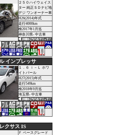
２５０ハイウェイス
ター 純正ＳＤナビ地
デジ ワンオーナー車
H26(2014)年式
走行4000km
検2017年1月迄
神奈川県- 中古車
円
ル インプレッサ
１．６ ｉ－Ｌ ホワ
イトパール
H27(2015)年式
走行549km
検2018年9月迄
埼玉県- 中古車
円
レクサス IS
Ｆ ベースグレード