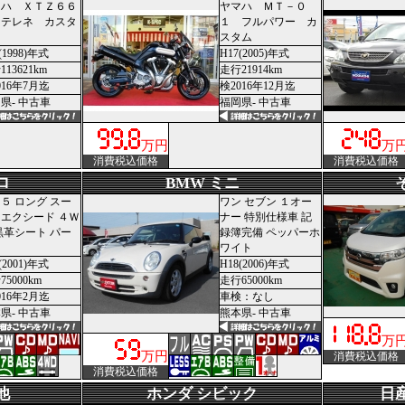
マハ ＸＴＺ６６
ヤマハ ＭＴ－０
 テレネ カスタ
１ フルパワー カ
スタム
(1998)年式
H17(2005)年式
13621km
走行21914km
016年7月迄
検2016年12月迄
県- 中古車
福岡県- 中古車
万円
万
消費税込価格
消費税込価格
ロ
BMW ミニ
５ ロング スー
ワン セブン １オー
エクシード ４Ｗ
ナー 特別仕様車 記
黒革シート パー
録簿完備 ペッパーホ
ワイト
(2001)年式
H18(2006)年式
5000km
走行65000km
016年2月迄
車検：なし
県- 中古車
熊本県- 中古車
万
万円
消費税込価格
消費税込価格
他
ホンダ シビック
日