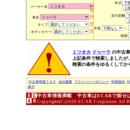
年式
メーカー名
走行距離
車名
タイプ
予算
～
ボディカラー
地域
ミツオカ
ドゥーラ
の中古
上記条件で検索しましたが
検索の条件をゆるくしてか
中古車情報ＴＯＰ
会社概要
プライバシーポリシー
利用規約
E
集中
中古車情報満載 中古車はECARで探せ
Copyright(C)2026 ECAR Corpration All R