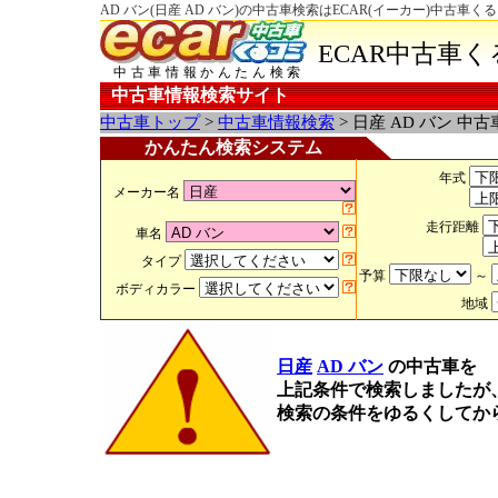
AD バン(日産 AD バン)の中古車検索はECAR(イーカー)中古車く
ECAR中古車
中古車情報かんたん検索
中古車情報検索サイト
中古車トップ
>
中古車情報検索
> 日産 AD バン 中
かんたん検索システム
年式
メーカー名
走行距離
車名
タイプ
予算
～
ボディカラー
地域
日産
AD バン
の中古車を
上記条件で検索しましたが
検索の条件をゆるくしてか