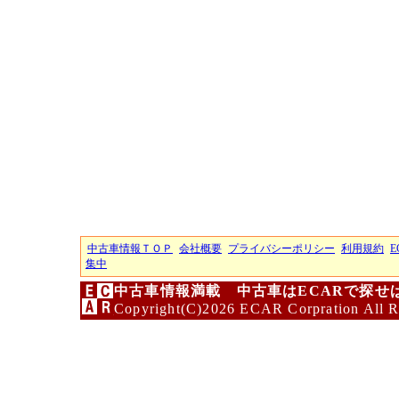
中古車情報ＴＯＰ
会社概要
プライバシーポリシー
利用規約
E
集中
中古車情報満載 中古車はECARで探せ
Copyright(C)2026 ECAR Corpration All R