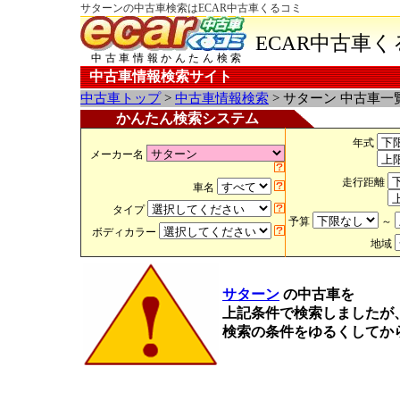
サターンの中古車検索はECAR中古車くるコミ
ECAR中古車
中古車情報かんたん検索
中古車情報検索サイト
中古車トップ
>
中古車情報検索
> サターン 中古車一
かんたん検索システム
年式
メーカー名
走行距離
車名
タイプ
予算
～
ボディカラー
地域
サターン
の中古車を
上記条件で検索しましたが
検索の条件をゆるくしてか