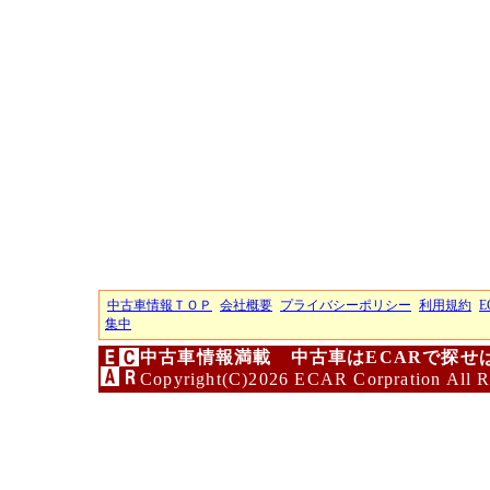
中古車情報ＴＯＰ
会社概要
プライバシーポリシー
利用規約
E
集中
中古車情報満載 中古車はECARで探せ
Copyright(C)2026 ECAR Corpration All R