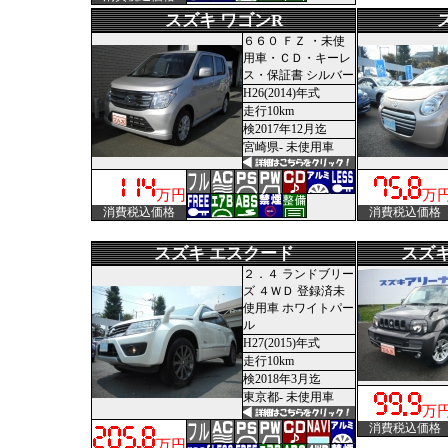
スズキ ワゴンR
６６０ ＦＺ ・未使
用車・ＣＤ・キーレ
ス・保証書 シルバー
H26(2014)年式
走行10km
検2017年12月迄
宮崎県- 未使用車
万円
万
消費税込価格
消費税込価格
スズキ エスクード
スズキ
２．４ ランドブリー
ズ ４ＷＤ 登録済未
使用車 ホワイトパー
ル
H27(2015)年式
走行10km
検2018年3月迄
東京都- 未使用車
万
消費税込価格
万円