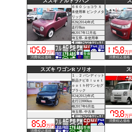
スズキ アルトラパン
ス
６６０ ショコラ Ｘ
未使用車 ピンクメタ
リック
H26(2014)年式
走行8km
検2017年12月迄
埼玉県- 未使用車
万円
万
消費税込価格
消費税込価格
スズキ ワゴンR ソリオ
ス
１．２ バンディット
新品ナビＢｌｕｅｔ
ｏｏｔｈ付ワンセグ
ブラック
H24(2012)年式
走行22000km
検2017年6月迄
埼玉県- 中古車
万
消費税込価格
万円
消費税込価格