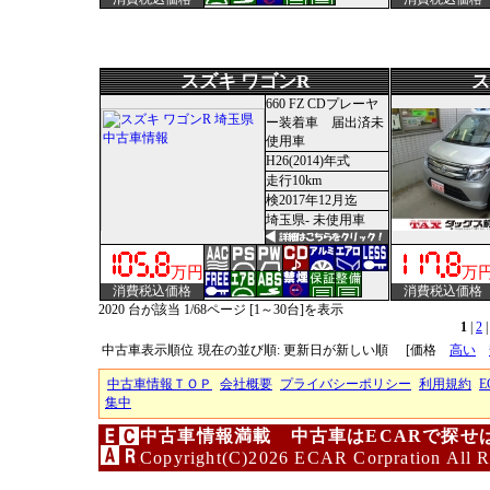
スズキ ワゴンR
ス
660 FZ CDプレーヤ
ー装着車 届出済未
使用車
H26(2014)年式
走行10km
検2017年12月迄
埼玉県- 未使用車
万円
万
消費税込価格
消費税込価格
2020 台が該当 1/68ページ [1～30台]を表示
1
|
2
中古車表示順位
現在の並び順: 更新日が新しい順
[価格
高い
中古車情報ＴＯＰ
会社概要
プライバシーポリシー
利用規約
E
集中
中古車情報満載 中古車はECARで探せ
Copyright(C)2026 ECAR Corpration All R