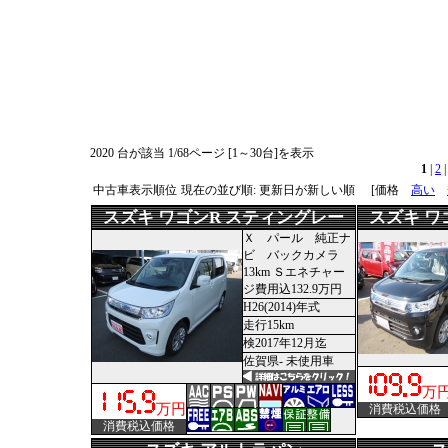
2020 台が該当 1/68ページ [1～30台]を表示
1
|
2
中古車表示順位
現在の並び順: 更新日が新しい順
[価格
高い
スズキ ワゴンR スティングレー
スズキ ワ
Ｘ パール 純正ナ
ビ バックカメラ
13km Ｓエネチャー
ジ費用込132.9万円
H26(2014)年式
走行15km
検2017年12月迄
佐賀県- 未使用車
万
万円
消費税込価格
消費税込価格