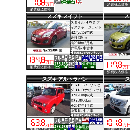
万円
消費税込価格
消費税込価格
スズキ スイフト
ス
スタイル ４ＷＤ デ
ィスチャージライト
H27(2015)年式
走行439km
検2018年2月迄
群馬県- 中古車
万円
万
消費税込価格
消費税込価格
スズキ アルトラパン
ス
６６０ ＳＳ ワンセ
グＨＤＤナビ レッド
H20(2008)年式
走行58000km
検2017年1月迄
埼玉県- 中古車
万円
万
消費税込価格
消費税込価格