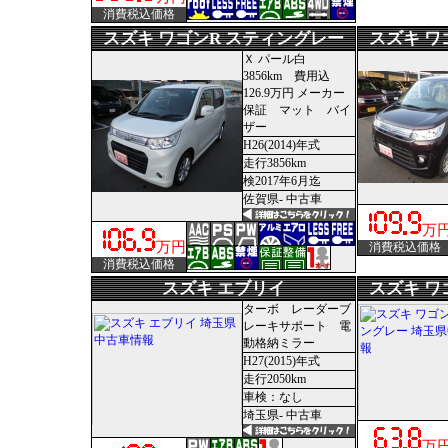
消費税込価格
スズキ ワゴンR スティングレー
スズキ ワ
Ｘ パール白
3856km 費用込
126.9万円 メーカー
保証 マット バイ
ザー
H26(2014)年式
走行3856km
検2017年6月迄
佐賀県- 中古車
万
万円
消費税込価格
消費税込価格
スズキ エブリイ
スズキ ワ
ターボ レーダーブ
レーキサポート 電
動格納ミラー
H27(2015)年式
走行2050km
車検：なし
埼玉県- 中古車
万