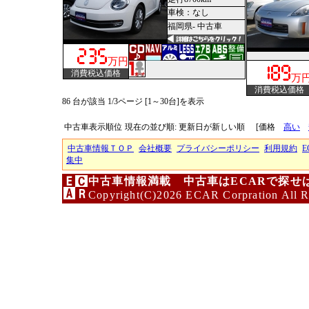
車検：なし
福岡県- 中古車
万円
消費税込価格
万
消費税込価格
86 台が該当 1/3ページ [1～30台]を表示
中古車表示順位
現在の並び順: 更新日が新しい順
[価格
高い
中古車情報ＴＯＰ
会社概要
プライバシーポリシー
利用規約
E
集中
中古車情報満載 中古車はECARで探せ
Copyright(C)2026 ECAR Corpration All R