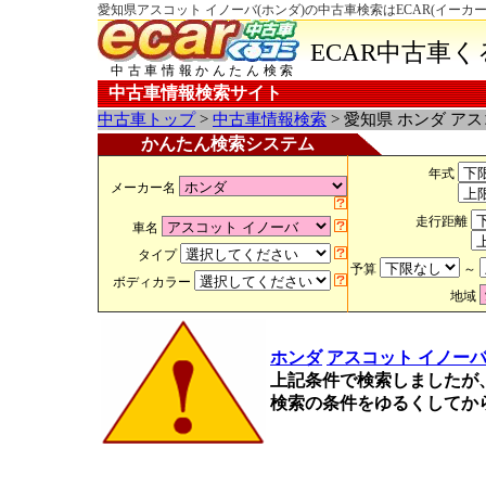
愛知県アスコット イノーバ(ホンダ)の中古車検索はECAR(イーカ
ECAR中古車
中古車情報かんたん検索
中古車情報検索サイト
中古車トップ
>
中古車情報検索
> 愛知県 ホンダ ア
かんたん検索システム
年式
メーカー名
走行距離
車名
タイプ
予算
～
ボディカラー
地域
ホンダ
アスコット イノー
上記条件で検索しましたが
検索の条件をゆるくしてか