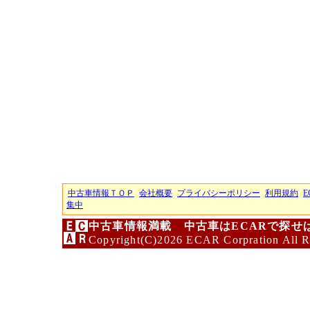
中古車情報ＴＯＰ
会社概要
プライバシーポリシー
利用規約
E
集中
中古車情報満載 中古車はECARで探せ
Copyright(C)2026 ECAR Corpration All R