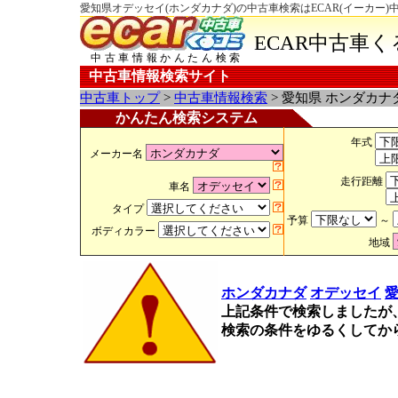
愛知県オデッセイ(ホンダカナダ)の中古車検索はECAR(イーカー)
ECAR中古車
中古車情報かんたん検索
中古車情報検索サイト
中古車トップ
>
中古車情報検索
> 愛知県 ホンダカナ
かんたん検索システム
年式
メーカー名
走行距離
車名
タイプ
予算
～
ボディカラー
地域
ホンダカナダ
オデッセイ
上記条件で検索しましたが
検索の条件をゆるくしてか