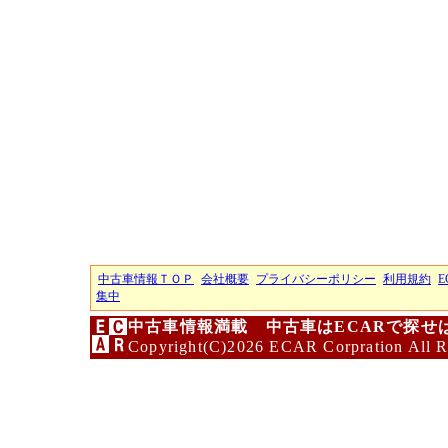
中古車情報ＴＯＰ
会社概要
プライバシーポリシー
利用規約
E
集中
中古車情報満載 中古車はECARで探せ
Copyright(C)2026 ECAR Corpration All R