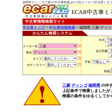
福岡県ディンゴ(三菱)の中古車検索はECAR(イーカー)中古車くる
ECAR中古車
中古車情報かんたん検索
中古車情報検索サイト
中古車トップ
>
中古車情報検索
> 福岡県 三菱 ディ
かんたん検索システム
年式
メーカー名
走行距離
車名
タイプ
予算
ボディカラー
地域
三菱
ディンゴ
福岡県
の中
上記条件で検索しましたが
検索の条件をゆるくしてか