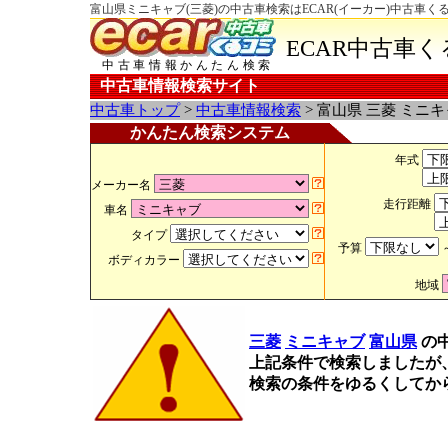
富山県ミニキャブ(三菱)の中古車検索はECAR(イーカー)中古車く
ECAR中古車
中古車情報かんたん検索
中古車情報検索サイト
中古車トップ
>
中古車情報検索
> 富山県 三菱 ミニ
かんたん検索システム
年式
メーカー名
走行距離
車名
タイプ
予算
ボディカラー
地域
三菱
ミニキャブ
富山県
の
上記条件で検索しましたが
検索の条件をゆるくしてか