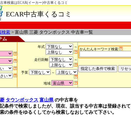
古車検索はECAR(イーカー)中古車くるコミ
ECAR中古車くるコミ
索
報検索
> 富山県 三菱 タウンボックス 中古車一覧
テム
年式
～
かんたんキーワード検索
走行距離
～
予算
～
地域
菱
タウンボックス
富山県
の中古車を
記条件で検索しましたが、現在、該当する中古車は登録されて
索の条件をゆるくしてから検索しなおしてみて下さい。