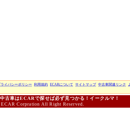
プライバシーポリシー
利用規約
ECARについて
サイトマップ
中古車関連リンク
中古車はECARで探せば必ず見つかる！イークルマ！
 ECAR Corpration All Right Reserved.