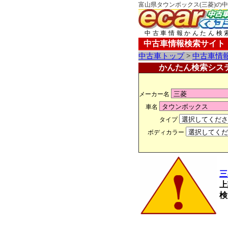
富山県タウンボックス(三菱)の中
中古車情報かんたん検
中古車情報検索サイト
中古車トップ
>
中古車情
かんたん検索シス
メーカー名
車名
タイプ
ボディカラー
三
上
検