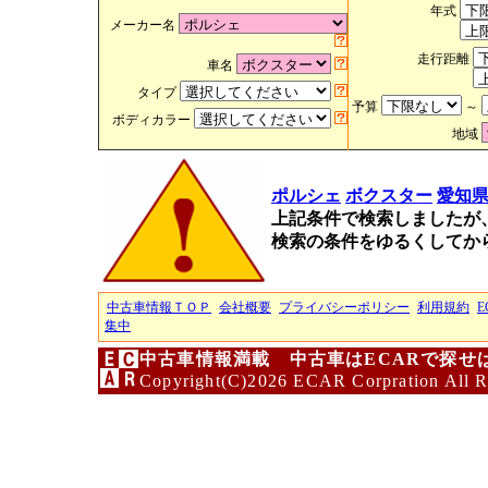
年式
メーカー名
走行距離
車名
タイプ
予算
～
ボディカラー
地域
ポルシェ
ボクスター
愛知
上記条件で検索しましたが
検索の条件をゆるくしてか
中古車情報ＴＯＰ
会社概要
プライバシーポリシー
利用規約
E
集中
中古車情報満載 中古車はECARで探せ
Copyright(C)2026 ECAR Corpration All R