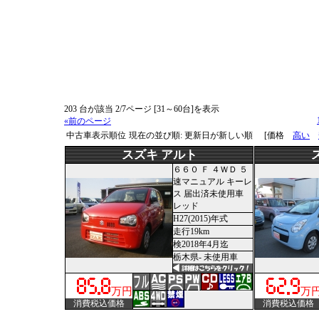
203 台が該当 2/7ページ [31～60台]を表示
«前のページ
中古車表示順位
現在の並び順: 更新日が新しい順
[価格
高い
スズキ アルト
６６０ Ｆ ４ＷＤ ５
速マニュアル キーレ
ス 届出済未使用車
レッド
H27(2015)年式
走行19km
検2018年4月迄
栃木県- 未使用車
万円
万
消費税込価格
消費税込価格