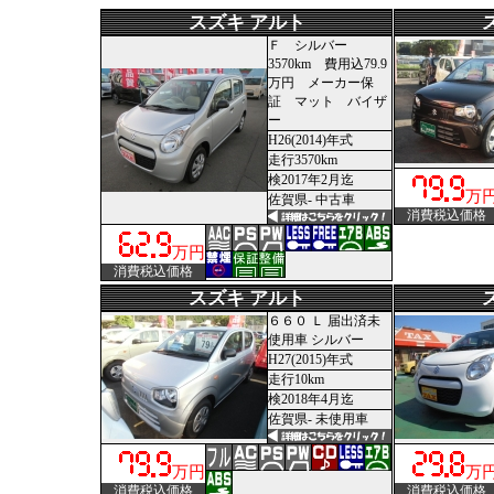
スズキ アルト
Ｆ シルバー
3570km 費用込79.9
万円 メーカー保
証 マット バイザ
ー
H26(2014)年式
走行3570km
検2017年2月迄
万
佐賀県- 中古車
消費税込価格
万円
消費税込価格
スズキ アルト
６６０ Ｌ 届出済未
使用車 シルバー
H27(2015)年式
走行10km
検2018年4月迄
佐賀県- 未使用車
万円
万
消費税込価格
消費税込価格