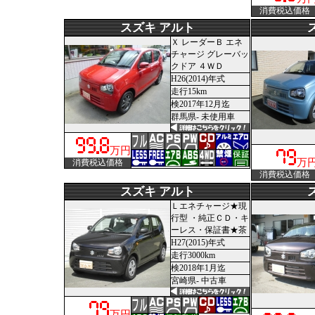
消費税込価格
スズキ アルト
Ｘ レーダーＢ エネ
チャージ グレーバッ
クドア ４ＷＤ
H26(2014)年式
走行15km
検2017年12月迄
群馬県- 未使用車
万円
万
消費税込価格
消費税込価格
スズキ アルト
Ｌエネチャージ★現
行型 ・純正ＣＤ・キ
ーレス・保証書★茶
H27(2015)年式
走行3000km
検2018年1月迄
宮崎県- 中古車
万円