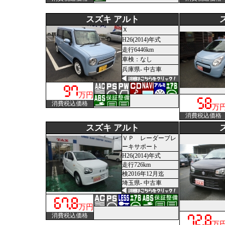
スズキ アルト
Ｘ
H26(2014)年式
走行6446km
車検：なし
兵庫県- 中古車
万円
消費税込価格
万
消費税込価格
スズキ アルト
ＶＰ レーダーブレ
ーキサポート
H26(2014)年式
走行726km
検2016年12月迄
埼玉県- 中古車
万円
消費税込価格
万