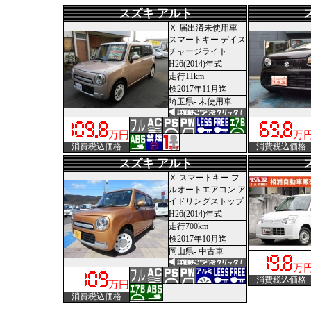
スズキ アルト
Ｘ 届出済未使用車
スマートキー デイス
チャージライト
H26(2014)年式
走行11km
検2017年11月迄
埼玉県- 未使用車
万円
万
消費税込価格
消費税込価格
スズキ アルト
Ｘ スマートキー フ
ルオートエアコン ア
イドリングストップ
H26(2014)年式
走行700km
検2017年10月迄
岡山県- 中古車
万
消費税込価格
万円
消費税込価格